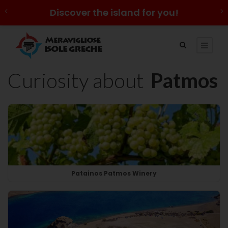
Discover the island for you!
Curiosity about
Patmos
Patainos Patmos Winery