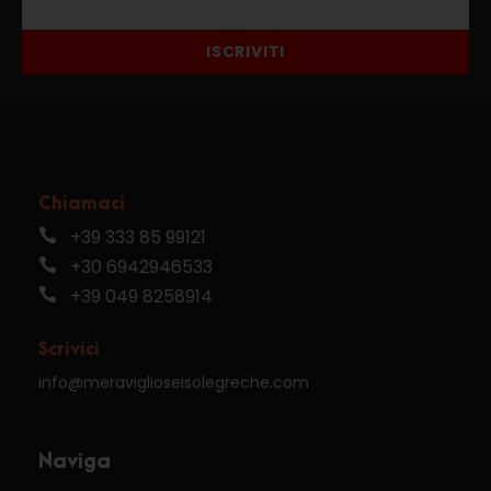
ISCRIVITI
Chiamaci
+39 333 85 99121
+30 6942946533
+39 049 8258914
Scrivici
info@meraviglioseisolegreche.com
Naviga