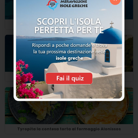
Isole satelliti Alonissos
Le Spiagge di Alonissos
Tyropita la contesa torta al formaggio Alonissos