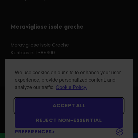
Meravigliose isole greche
Meravigliose Isole Greche
Koritsas n. 1 -85300
Kos Dodecannese Greece
Vat Number EL 159399905
We use cookies on our site to enhance your user
experience, provide personalized content, and
analyze our traffic.
Cookie Policy.
© 2024 Meravigliose isole greche - All Rights
ACCEPT ALL
Reserved.
REJECT NON-ESSENTIAL
PREFERENCES