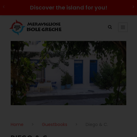
Discover the island for you!
Home
>
Guestbooks
>
Diego & C.