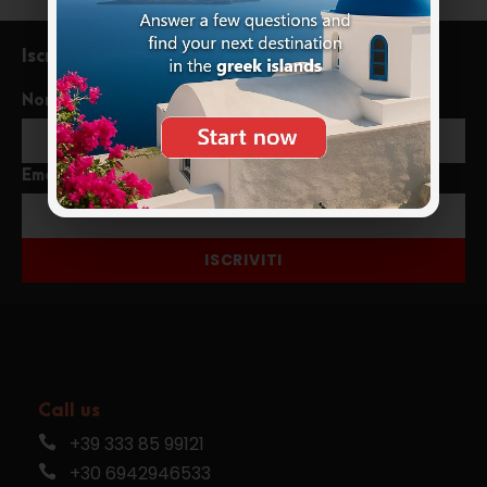
Iscriviti alla newsletter
Nome
Email
ISCRIVITI
Call us
+39 333 85 99121
+30 6942946533