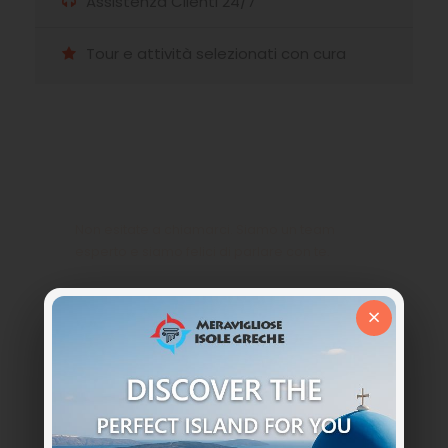
Assistenza Clienti 24/7
Tour e attività selezionati con cura
Hai qualche domanda?
Non esitate a chiamarci. Siamo un team
esperto e siamo felici di parlare con te.
+39 333 85 99121
×
info@meraviglioseisolegreche.com