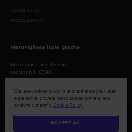
Cookie policy
Privacy & Policy
Meravigliose isole greche
Meravigliose Isole Greche
Koritsas n. 1 -85300
Kos Dodecannese Greece
Vat Number EL 159399905
We use cookies on our site to enhance your user
experience, provide personalized content, and
analyze our traffic.
Cookie Policy.
© 2024 Meravigliose isole greche - All Rights
ACCEPT ALL
Reserved.