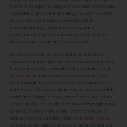
come la spiaggia di Laggeri non molto conosciuta
con sabbia chiara e fine collegata ad un isolotto
da una striscia di sabbia dove il mare è
trasparente e gli alberi intorno regalano
provvidenziale ombra durante le ore più calde
visto che non è per niente attrezzata.
Non è solo mare, diciamo che è un elemento
estremamente importante, ma le cose da fare a
Paros sono tante. Inevitabile una gita all’isola di
Antiparos
un’oasi incontaminata dove tutto è
ancora originario e perfetto per una giornata di
totale relax. Per un po di avventura invece andate
a visitare i villaggi di
Naoussa
e Parikia con le loro
case bianche ed i mulini a vento ed immaginatevi
quando al tempo dei pirati il porto brulicava di
vita, ed ancora un salto nella
Valle delle Farfalle
un’area dove l’habitat è ricco di vegetazione con