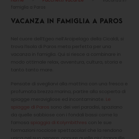
Home
>
Pacchetti Vacanze
>
Vacanza in
famiglia a Paros
VACANZA IN FAMIGLIA A PAROS
Nel cuore dell’Egeo nell’Arcipelago della Cicaldi, si
trova l’isola di Paros meta perfetta per una
vacanza in famiglia. Qui si riesce a combinare in
modo ottimale relax, avventura, cultura, storia e
tanto tanto mare.
Pensate di svegliarvi alla mattina con una fresca e
profumata brezza marina, partire alla scoperta di
spiagge meravigliose ed incontaminate.
Le
spiagge di Paros
sono dei veri paradisi, spaziano
da quelle sabbiose con i fondali bassi come la
famosa
spiaggia di Kolymbithres
con le sue
formazioni rocciose spettacolari che la rendono
unica nel suo genere, oppure quelle piu’ tranquille