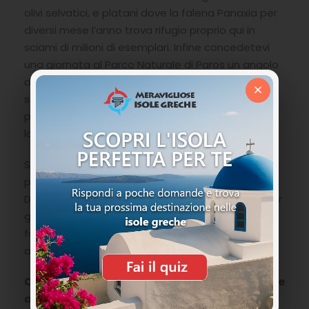
olivi selvatici, e platani dove la falena Panaxia per
diversi mese l’anno trova rifugio proprio qui in
sciami di milioni di esemplari. Infine concedetevi
una giornata al Parco Naturale di Paros un angolo
di Eden con un susseguirsi di paesaggi tra baie e
×
spiagge remote e rocce dai mille colori
passeggiando tra colline che profumano di
lavanda e timo selvatico.
Si sceglia Paros per una vacanza in famiglia
perchè riesce ad esaudire i desideri di tutti.
Divertimento. relax ed il piacere del conoscere per
grandi e piccoli. Non ci si stupisce se sempre più
famiglie decidano per le loro
vacanze in Grecia
arrivare a Paros.
Cosa aspetti compila il format per organizzare
al meglio la tua vacanza a Paros e regalarti