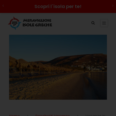
Scopri l`isola per te!