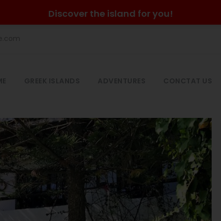
Discover the island for you!
he.com
ME
GREEK ISLANDS
ADVENTURES
CONCTAT US