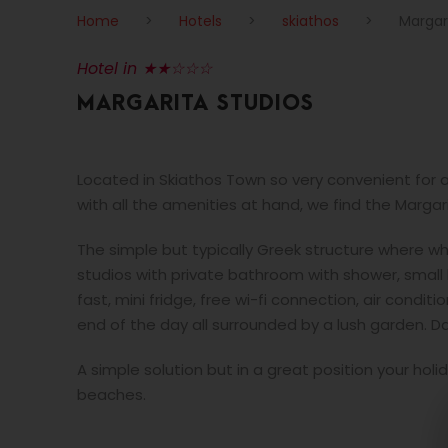
Home
>
Hotels
>
skiathos
>
Margar
Hotel in ★★☆☆☆
MARGARITA STUDIOS
Located in Skiathos Town so very convenient for a
with all the amenities at hand, we find the Margar
The simple but typically Greek structure where wh
studios with private bathroom with shower, small
fast, mini fridge, free wi-fi connection, air condi
end of the day all surrounded by a lush garden. Dai
A simple solution but in a great position your holi
beaches.