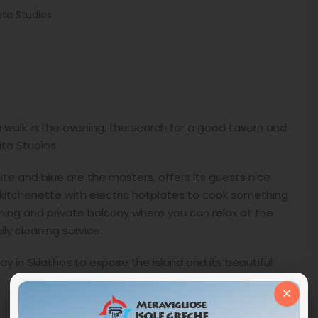
ita Studios
 walk in the evening, the search for a good tavern and
ita Studios.
ite and blue are the masters, offers its guests nice
 kitchenette with electric hotplates to cook something
tioning and private balcony where you can relax at the
ly cleaning service.
day in Skiathos to expose the island and its beautiful
×