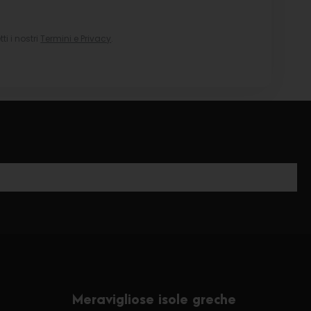
i i nostri
Termini e Privacy
.
Meravigliose isole greche