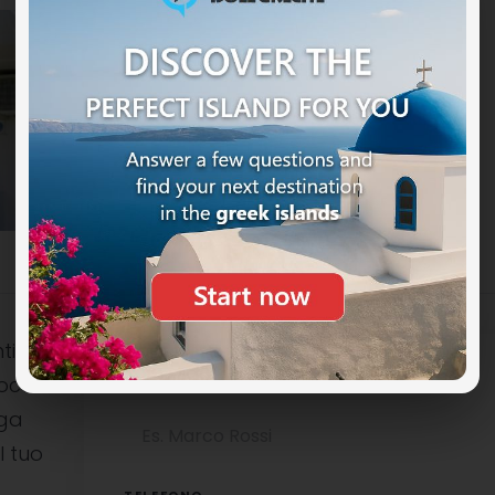
ti
ocali è
NOME COMPLETO
uga
l tuo