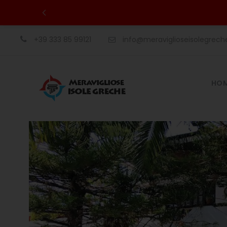
+39 333 85 99121
info@meraviglioseisolegrec
HO