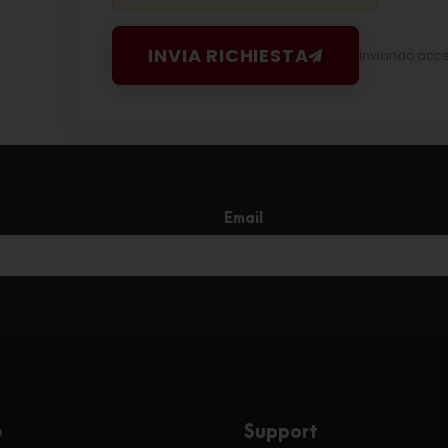
INVIA RICHIESTA
Inviando accett
Email
e
Support