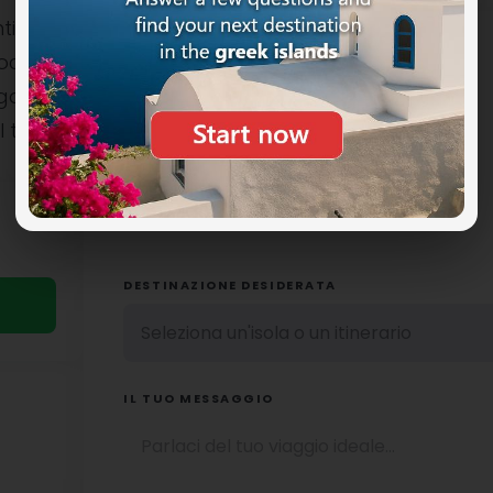
ti
ocali è
NOME COMPLETO
uga
l tuo
TELEFONO
DESTINAZIONE DESIDERATA
IL TUO MESSAGGIO