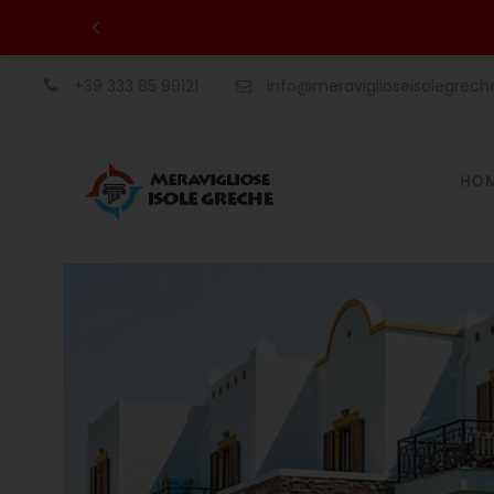
+39 333 85 99121
info@meraviglioseisolegrec
HO