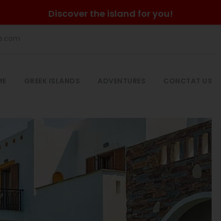
Discover the island for you!
he.com
ME
GREEK ISLANDS
ADVENTURES
CONCTAT US