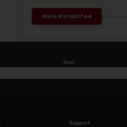
INVIA RICHIESTA
Inviando accett
Email
e
Support