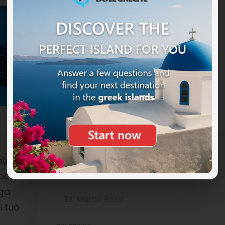
ti
ocali è
NOME COMPLETO
uga
l tuo