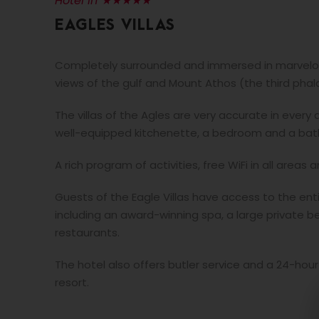
Hotel in ★★★★★
EAGLES VILLAS
Completely surrounded and immersed in marvelous
views of the gulf and Mount Athos (the third phala
The villas of the Agles are very accurate in every 
well-equipped kitchenette, a bedroom and a bath
A rich program of activities, free WiFi in all areas 
Guests of the Eagle Villas have access to the ent
including an award-winning spa, a large private b
restaurants.
The hotel also offers butler service and a 24-hour 
resort.