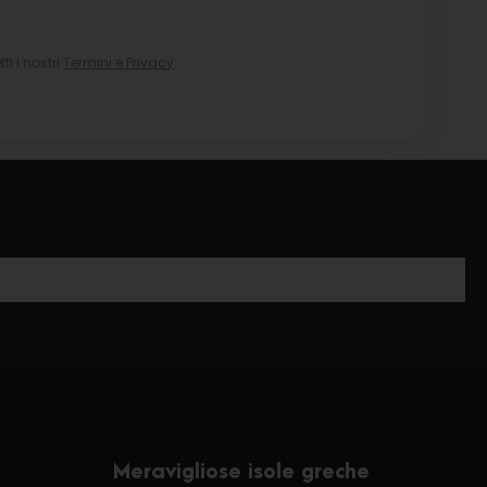
i i nostri
Termini e Privacy
.
Meravigliose isole greche