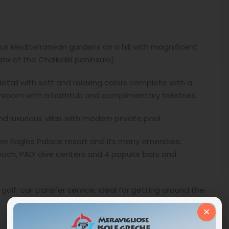
 Mediterranean gardens on a hill with magnificent
nx of the Chalkidiki peninsula).
detail with soft and relaxing colors complete with a
room with a bathtub and complimentary toiletries.
and luxurious villas with modern private pool.
ire Eagles Palace resort and its many amenities,
each, PADI dive centers and 4 popular bars and
golf-car transfer service, ideal for getting around the
×