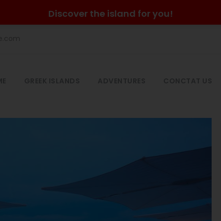
Discover the island for you!
he.com
ME
GREEK ISLANDS
ADVENTURES
CONCTAT US