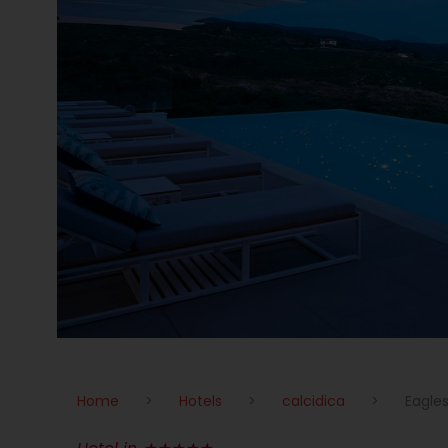
Home
>
Hotels
>
calcidica
>
Eagles