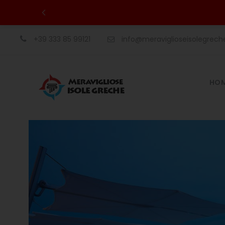
+39 333 85 99121
info@meraviglioseisolegrec
HO