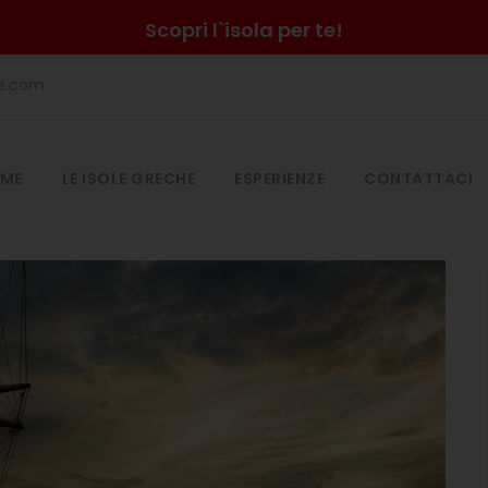
Scopri l`isola per te!
he.com
ME
LE ISOLE GRECHE
ESPERIENZE
CONTATTACI