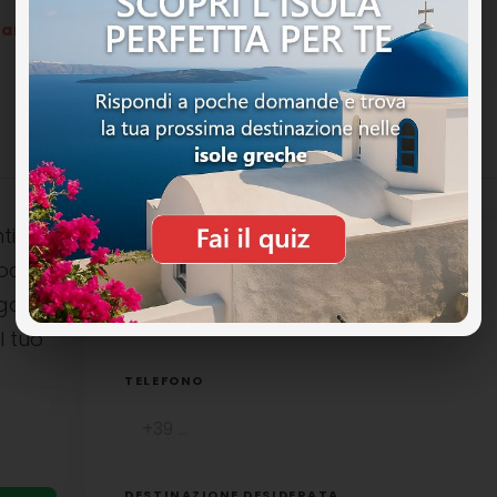
iganakia
ti
ocali è
NOME COMPLETO
uga
l tuo
TELEFONO
DESTINAZIONE DESIDERATA