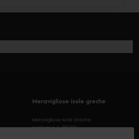
Meravigliose isole greche
Meravigliose Isole Greche
Koritsas n. 1 -85300
Kos Dodecannese Greece