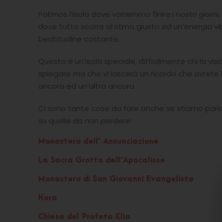
Patmos l’isola dove vorremmo finire i nostri giorni
dove tutto scorre al ritmo giusto ed un’energia v
beatitudine costante.
Questa è un’isola speciale, difficilmente chi la vis
spiegare ma che vi lascerà un ricordo che avrete b
ancora ed un’altra ancora.
Ci sono tante cose da fare anche se stiamo parlan
su quelle da non perdere:
Monastero dell’ Annunciazione
La Sacra Grotta dell’Apocalisse
Monastero di San Giovanni Evangelista
Hora
Chiesa del Profeta Elia