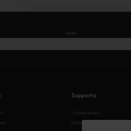
Email
a
Supporto
mo
Cookie policy
aci
Privacy & Policy