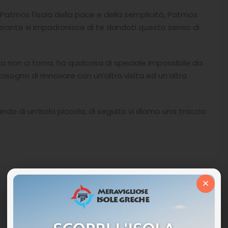
, Patmos l’isola della pace e della semplicità, Patmos
ibrante si impadronisce di te dandoti questo senso di
ita non ci torna, ha qualcosa di speciale impossibile da
isogno di rinnovare con un’altra visita ed un’altra
do di un’isola piccola, di seguito vi diamo una traccia
×