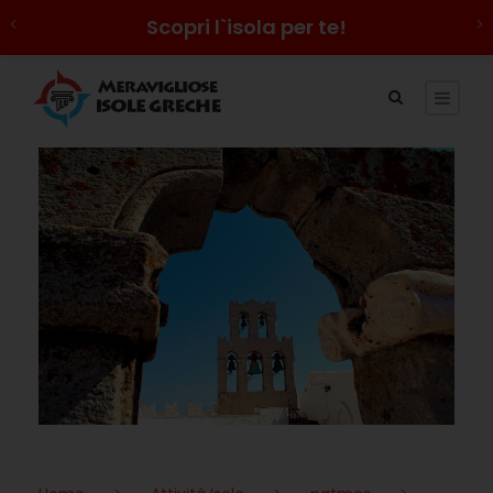
Scopri l`isola per te!