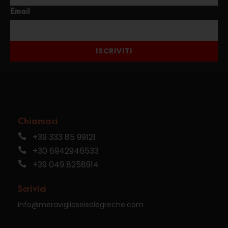
Email
ISCRIVITI
Chiamaci
+39 333 85 99121
+30 6942946533
+39 049 8258914
Scrivici
info@meraviglioseisolegreche.com