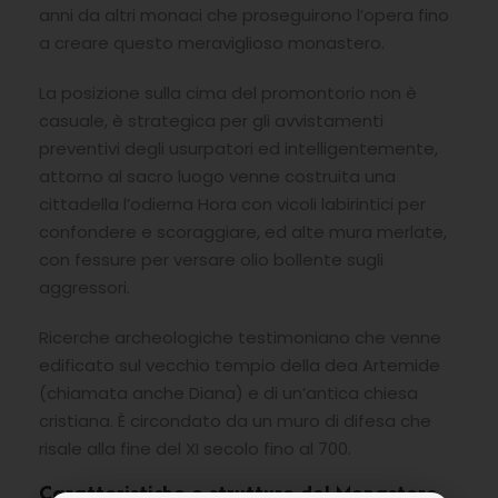
anni da altri monaci che proseguirono l’opera fino
a creare questo meraviglioso monastero.
La posizione sulla cima del promontorio non è
casuale, è strategica per gli avvistamenti
preventivi degli usurpatori ed intelligentemente,
attorno al sacro luogo venne costruita una
cittadella l’odierna Hora con vicoli labirintici per
confondere e scoraggiare, ed alte mura merlate,
con fessure per versare olio bollente sugli
aggressori.
Ricerche archeologiche testimoniano che venne
edificato sul vecchio tempio della dea Artemide
(chiamata anche Diana) e di un’antica chiesa
cristiana. È circondato da un muro di difesa che
risale alla fine del XI secolo fino al 700.
Caratteristiche e strutture del Monastero