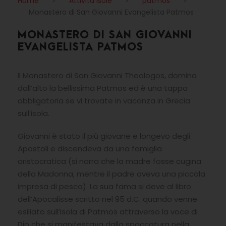
Home
>
Attività Isole
>
patmos
>
Monastero di San Giovanni Evangelista Patmos
MONASTERO DI SAN GIOVANNI
EVANGELISTA PATMOS
Il Monastero di San Giovanni Theologos, domina
dall’alto la bellissima Patmos ed è una tappa
obbligatoria se vi trovate in vacanza in Grecia
sull’isola.
Giovanni è stato il più giovane e longevo degli
Apostoli e discendeva da una famiglia
aristocratica (si narra che la madre fosse cugina
della Madonna, mentre il padre aveva una piccola
impresa di pesca). La sua fama si deve al libro
dell’Apocalisse scritto nel 95 d.C. quando venne
esiliato sull’isola di Patmos attraverso la voce di
Dio che si manifestava dalla spaccatura nella