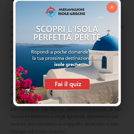
×
Ad oggi sono conservati il Catolico la chiesa
principale del periodo bizantino, la mensa e le
celle dei monaci. La Cappella della Madonna che si
trova nel lato meridionale del Catolico ha dei
magnifici affreschi risalenti al tardo 1000. Nella
parte sud ovest della chiesa principale si trova
invece il sacello di San Cristodoulos con il
sarcofago delle sue reliquie risalente agli inizi del
XVIII secolo. La mensa nella parte nord orientale
custodisce dei famosi affreschi ed i tavoli di
marmo originali. Le celle invece si trovano nella
parte nord. Nel convento troverete inoltre altre
cappelle del periodo post bizantino dedicate a
San Vassilios, San Nicola, della Santa Croce, di San
Giovanni Battista e degli Apostoli. All’esterno del
recinto del convento le cappelle dedicate a San
Giorgio ed a San Onofrio.