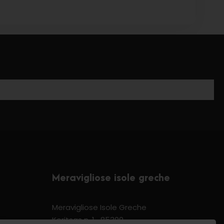
Meravigliose isole greche
Meravigliose Isole Greche
Koritsas n. 1 -85300