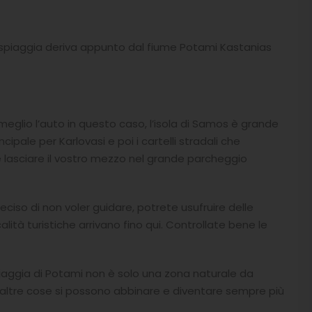
a spiaggia deriva appunto dal fiume Potami Kastanias
glio l’auto in questo caso, l’isola di Samos è grande
ipale per Karlovasi e poi i cartelli stradali che
te lasciare il vostro mezzo nel grande parcheggio
iso di non voler guidare, potrete usufruire delle
lità turistiche arrivano fino qui. Controllate bene le
iaggia di Potami non è solo una zona naturale da
 altre cose si possono abbinare e diventare sempre più