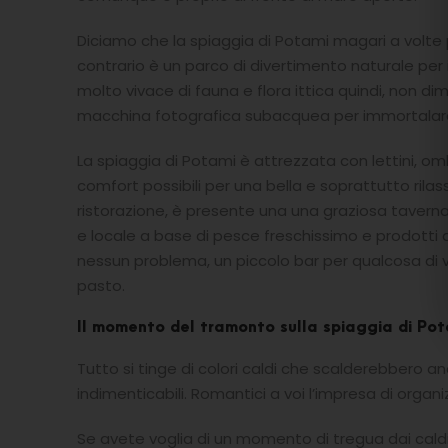
Diciamo che la spiaggia di Potami magari a volte p
contrario è un parco di divertimento naturale per i 
molto vivace di fauna e flora ittica quindi, non 
macchina fotografica subacquea per immortalare g
La spiaggia di Potami è attrezzata con lettini, om
comfort possibili per una bella e soprattutto rila
ristorazione, è presente una una graziosa taverna 
e locale a base di pesce freschissimo e prodotti de
nessun problema, un piccolo bar per qualcosa di 
pasto.
Il momento del tramonto sulla spiaggia di Pot
Tutto si tinge di colori caldi che scalderebbero an
indimenticabili. Romantici a voi l’impresa di orga
Se avete voglia di un momento di tregua dai caldi r