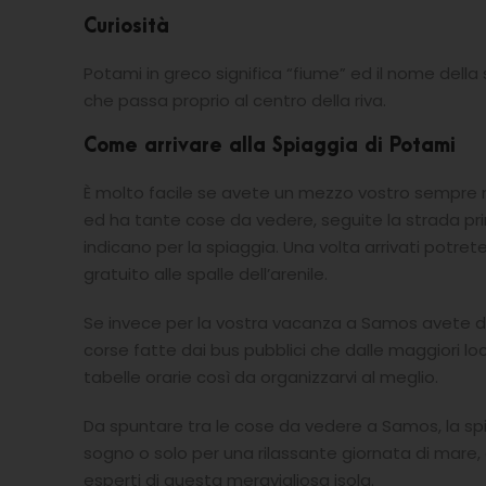
Curiosità
Potami in greco significa “fiume” ed il nome dell
che passa proprio al centro della riva.
Come arrivare alla Spiaggia di Potami
È molto facile se avete un mezzo vostro sempre me
ed ha tante cose da vedere, seguite la strada princ
indicano per la spiaggia. Una volta arrivati potre
gratuito alle spalle dell’arenile.
Se invece per la vostra vacanza a Samos avete dec
corse fatte dai bus pubblici che dalle maggiori loca
tabelle orarie così da organizzarvi al meglio.
Da spuntare tra le cose da vedere a Samos, la sp
sogno o solo per una rilassante giornata di mare,
esperti di questa meravigliosa isola.