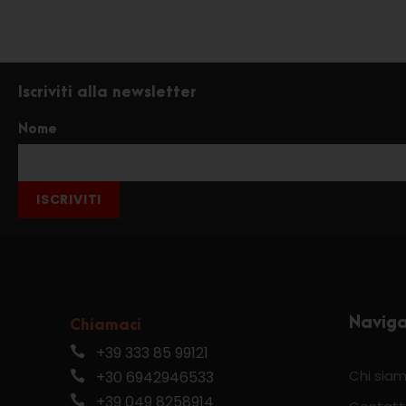
Iscriviti alla newsletter
Nome
ISCRIVITI
Navig
Chiamaci
+39 333 85 99121
Chi sia
+30 6942946533
+39 049 8258914