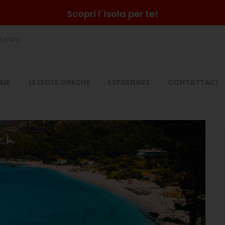
Scopri l`isola per te!
he.com
ME
LE ISOLE GRECHE
ESPERIENZE
CONTATTACI