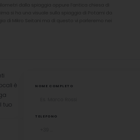
ilometri dalla spiaggia oppure l’antica chiesa di
ima si ha una visuale sulla spiaggia di Potami da
gia di Mikro Seitani ma di questo vi parleremo nei
ti
ocali è
NOME COMPLETO
uga
l tuo
TELEFONO