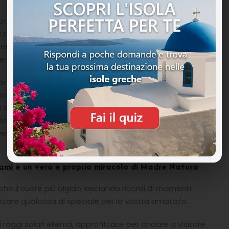
uò risultare un po’ impegnativa per il vento, al
patiti di snorkeling in quanto la baia che la ospita è
dimenticatevi boccaglio, maschera, pinne ed una buona
li abitanti dell’Egeo.
brelloni, docce, spogliatoi e bagni insomma tutti i
ssante giornata di mare. Per quanto riguarda la
che offre succulenti piatti della classica cucina greca
l territorio. Se non avete voglia di appesantirvi,
veloce da stuzzicare e magari un buon caffè a fine
ami è un vero e proprio miracolo di Madre Natura
che il cuore più algido lasciando ricordi di momenti
nizzare qualcosa di speciale per la vostra amata/o.
aggi solari ellenici, approfittate per andare a visitare