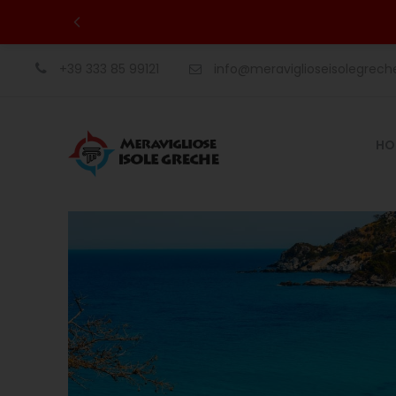
+39 333 85 99121
info@meraviglioseisolegrec
HO