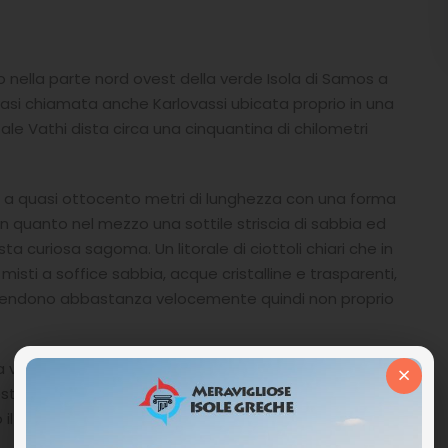
o nella parte nord ovest della verde Isola di Samos a
ovasi chiamata anche Karlovassi ubicata proprio in una
pitale Vathi dista circa una cinquantina di chilometri
va a quasi ottocento metri di lunghezza con una forma
 in quanto nel mezzo una sottile striscia di sabbia ed
 curiosa sagoma. Un litorale di ciottoli chiari che in
isti a soffice sabbia, acque cristalline e trasparenti,
scendono abbastanza velocemente quindi non proprio
na verdeggiante e folta vegetazione che in contrasto
×
esto luogo come un piccolo paradiso terrestre.
 il mare risulta un po’ agitato e mosso perché