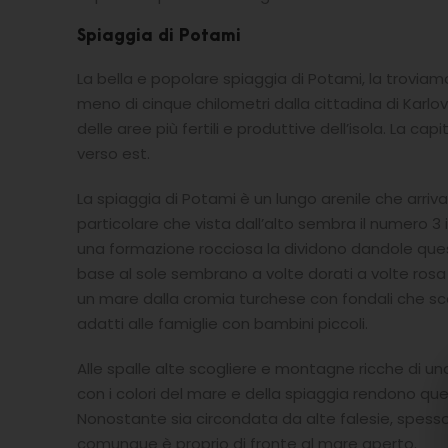
Spiaggia di Potami
La bella e popolare spiaggia di Potami, la troviam
meno di cinque chilometri dalla cittadina di Karl
delle aree più fertili e produttive dell’isola. La ca
verso est.
La spiaggia di Potami è un lungo arenile che arri
particolare che vista dall’alto sembra il numero 3
una formazione rocciosa la dividono dandole questa
base al sole sembrano a volte dorati a volte rosa m
un mare dalla cromia turchese con fondali che 
adatti alle famiglie con bambini piccoli.
Alle spalle alte scogliere e montagne ricche di u
con i colori del mare e della spiaggia rendono qu
Nonostante sia circondata da alte falesie, spesso
comunque è proprio di fronte al mare aperto.