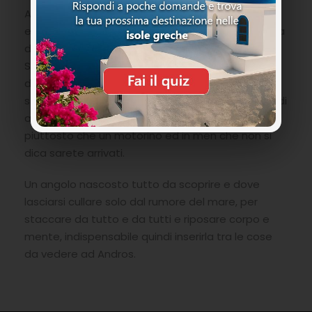
Apothikes, bisogna prendere direzione sud ovest
ed immettersi sulla strada che porta alla spiaggia
di Chalkolimionas sulla provinciale verso Chora e
Stavropeda, svoltare a destra e poi ancora a
destra, ad un certo punto si incontra una strada
sterrata fattibile ma vi raccomandiamo sempre di
andare piano sia che abbiate una macchina
piuttosto che un motorino ed in men che non si
dica sarete arrivati.
Un angolo nascosto tutto da scoprire e dove
lasciarsi cullare solo dal rumore del mare, per
staccare da tutto e da tutti e riposare corpo e
mente, indispensabile quindi inserirla tra le cose
da vedere ad Andros.