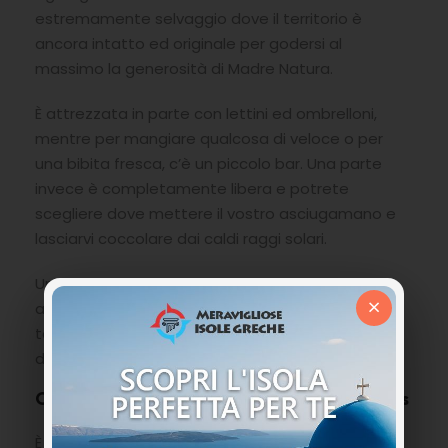
estremamente selvaggio dove il territorio è
ancora intatto ed originale per godersi al
massimo la generosità di Madre Natura.
È attrezzata in parte con lettini ed ombrelloni,
mentre per mangiare qualcosa di veloce o per
una bibita fresca, c’è un piccolo bar. Una parte
invece è completamente libera e potrete
scegliere dove mettere il vostro asciugamano e
lasciarvi coccolare dai caldi raggi solari.
Una spiaggia intima, tranquilla un vero e proprio
×
abbraccio di mare dove solitamente non c’è
tanta gente e confusione, ideale per gli amanti
del relax e della natura.
Come raggiungere la Spiaggia di Apothikes
È molto semplice raggiungere la spiaggia di