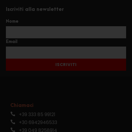
Iscriviti alla newsletter
Nome
Email
ISCRIVITI
Chiamaci
+39 333 85 99121
+30 6942946533
+39 049 8258914