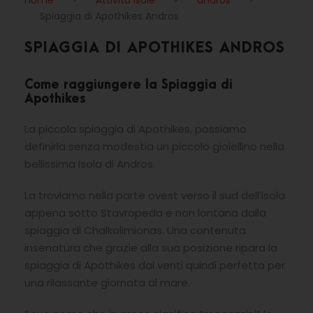
Home
>
Attività Isole
>
andros
>
Spiaggia di Apothikes Andros
SPIAGGIA DI APOTHIKES ANDROS
Come raggiungere la Spiaggia di
Apothikes
La piccola spiaggia di Apothikes, possiamo
definirla senza modestia un piccolo gioiellino nella
bellissima Isola di Andros.
La troviamo nella parte ovest verso il sud dell’isola
appena sotto Stavropeda e non lontana dalla
spiaggia di Chalkolimionas. Una contenuta
insenatura che grazie alla sua posizione ripara la
spiaggia di Apothikes dai venti quindi perfetta per
una rilassante giornata al mare.