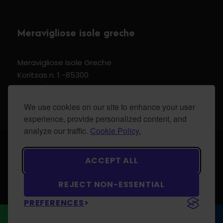
Meravigliose isole greche
Meravigliose Isole Greche
Koritsas n. 1 -85300
Kos Dodecannese Greece
Vat Number EL 159399905
We use cookies on our site to enhance your user
experience, provide personalized content, and
analyze our traffic.
Cookie Policy.
© 2024 Meravigliose isole greche - All Rights
ACCEPT ALL
Reserved.
REJECT NON-ESSENTIAL
PREFERENCES
WhatsApp
CONTATTACI