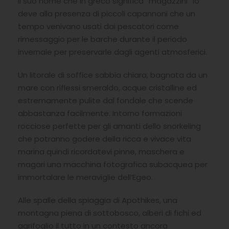
Il suo nome che in greco significa “magazzini” lo
deve alla presenza di piccoli capannoni che un
tempo venivano usati dai pescatori come
rimessaggio per le barche durante il periodo
invernale per preservarle dagli agenti atmosferici.
Un litorale di soffice sabbia chiara, bagnata da un
mare con riflessi smeraldo, acque cristalline ed
estremamente pulite dal fondale che scende
abbastanza facilmente. Intorno formazioni
rocciose perfette per gli amanti dello snorkeling
che potranno godere della ricca e vivace vita
marina quindi ricordatevi pinne, maschera e
magari una macchina fotografica subacquea per
immortalare le meraviglie dell’Egeo.
Alle spalle della spiaggia di Apothikes, una
montagna piena di sottobosco, alberi di fichi ed
agrifoglio il tutto in un contesto ancora