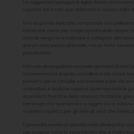
La suggestiva spiaggia di Agios Sostis, la troviamo 
capitale ed a solo due chilometri e mezzo dalla v
Una stupenda baia che comprende una bellissima
Island che come per magia spunta dalle acque nel
animali vengono a nidificare e collegato alla terr
era un unico pezzo di litorale, ma un forte terre
piccola isola.
Il litorale dove godersi una bella giornata di sol
estremamente limpide, cristalline e dal colore 
perfetto per le famiglie con bambini e per chi am
ombrelloni e qualche taverna dove mettere le gambe
di prodotti freschi e della classica tradizione gre
tartaruga che spensierata si aggira tra la sabbia
massimo rispetto per gli animali visto che fanno pa
È presente anche un piccolo molo dove poter attra
per scoprire tutta la zona intorno che è molto int