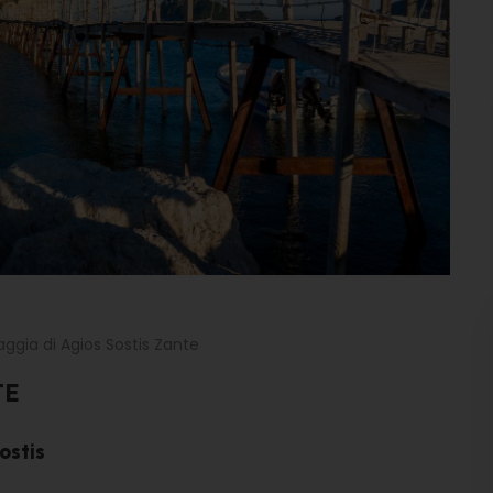
aggia di Agios Sostis Zante
TE
ostis