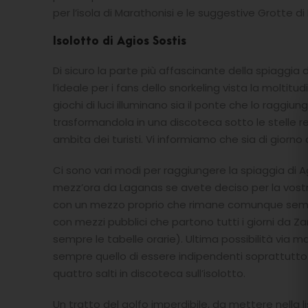
per l’isola di Marathonisi e le suggestive Grotte di 
Isolotto di Agios Sostis
Di sicuro la parte più affascinante della spiaggia di
l’ideale per i fans dello snorkeling vista la moltitud
giochi di luci illuminano sia il ponte che lo raggi
trasformandola in una discoteca sotto le stelle
ambita dei turisti. Vi informiamo che sia di giorno
Ci sono vari modi per raggiungere la spiaggia di A
mezz’ora da Laganas se avete deciso per la vostra
con un mezzo proprio che rimane comunque sempre l’
con mezzi pubblici che partono tutti i giorni da Z
sempre le tabelle orarie). Ultima possibilità via m
sempre quello di essere indipendenti soprattutt
quattro salti in discoteca sull’isolotto.
Un tratto del golfo imperdibile, da mettere nella 