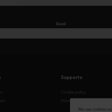
Email
a
Supporto
mo
Cookie policy
aci
Privacy & Policy
We use cookies on 