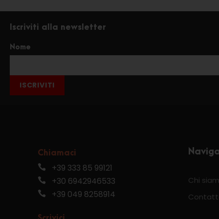
Iscriviti alla newsletter
Nome
ISCRIVITI
Navig
Chiamaci
+39 333 85 99121
Chi sia
+30 6942946533
+39 049 8258914
Contatt
Scrivici