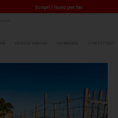
Scopri l`isola per te!
he.com
ME
LE ISOLE GRECHE
ESPERIENZE
CONTATTACI