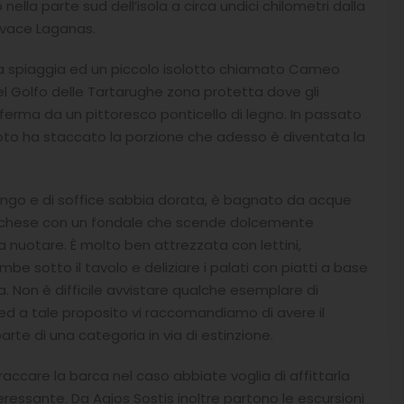
nella parte sud dell’isola a circa undici chilometri dalla
ivace Laganas.
 spiaggia ed un piccolo isolotto chiamato Cameo
 Golfo delle Tartarughe zona protetta dove gli
aferma da un pittoresco ponticello di legno. In passato
moto ha staccato la porzione che adesso è diventata la
e lungo e di soffice sabbia dorata, è bagnato da acque
turchese con un fondale che scende dolcemente
a nuotare. È molto ben attrezzata con lettini,
 sotto il tavolo e deliziare i palati con piatti a base
ca. Non è difficile avvistare qualche esemplare di
 ed a tale proposito vi raccomandiamo di avere il
rte di una categoria in via di estinzione.
ccare la barca nel caso abbiate voglia di affittarla
eressante. Da Agios Sostis inoltre partono le escursioni