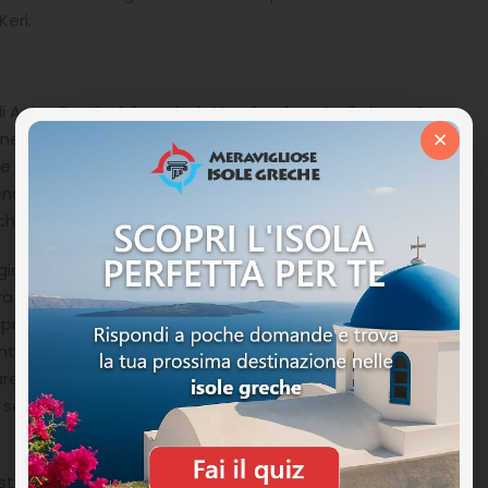
Keri.
 Agios Sostis, è il suo isolotto che durante il giorno è
×
ine di pesciolini intorno alle rocce, mentre alla sera,
unge con una romantica passeggiata che l’isola
 rendendo l’ambiente misterioso e fatato nonché meta
 che di sera, la visita è a pagamento.
gios Sostis, uno è a piedi con una passeggiata di circa
 vacanza a Zante di soggiornare proprio lì. Il secondo
ideale dato che non vi darà limiti di orari, il terzo
ante Città e Laganas a varie ore del giorno (consultare
are con una imbarcazione privata. Il nostro consiglio è
o se vorrete passare la serata magari facendo anche
lista delle cose da fare a Zante, dove immergersi in una