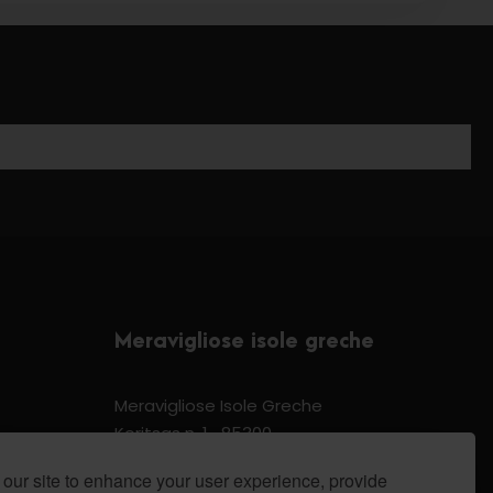
Meravigliose isole greche
Meravigliose Isole Greche
Koritsas n. 1 -85300
Kos Dodecannese Greece
our site to enhance your user experience, provide
Vat Number EL 159399905