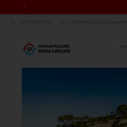
+39 333 85 99121
info@meraviglioseisolegrec
HO