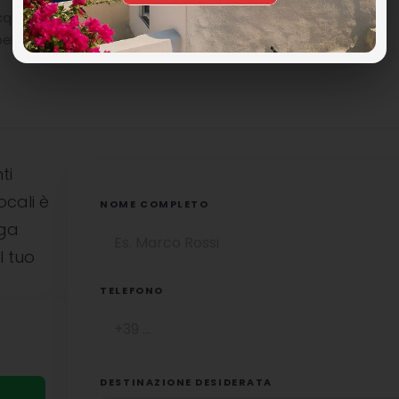
ue limpide e se fortunati entrare in contatto con i
bellezza sotto le stelle di Zante.
ti
ocali è
NOME COMPLETO
uga
l tuo
TELEFONO
DESTINAZIONE DESIDERATA