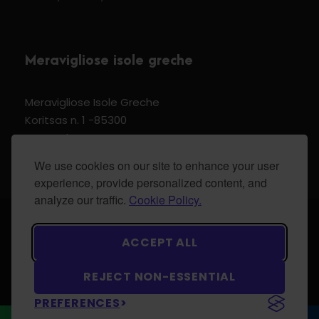
Meravigliose isole greche
Meravigliose Isole Greche
Koritsas n. 1 -85300
Kos Dodecannese Greece
Vat Number EL 159399905
We use cookies on our site to enhance your user
experience, provide personalized content, and
analyze our traffic.
Cookie Policy.
© 2024 Meravigliose isole greche - All Rights
ACCEPT ALL
Reserved.
REJECT NON-ESSENTIAL
PREFERENCES