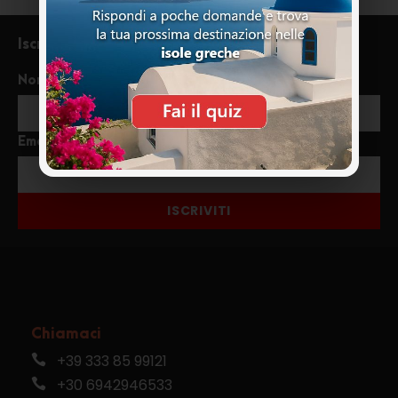
Iscriviti alla newsletter
Nome
Email
ISCRIVITI
Chiamaci
+39 333 85 99121
+30 6942946533