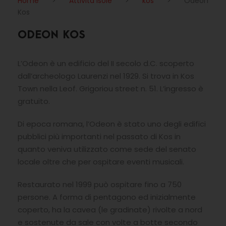
Home
>
Attività Isole
>
kos
>
Odeon
Kos
ODEON KOS
L’Odeon è un edificio del II secolo d.C. scoperto
dall’archeologo Laurenzi nel 1929. Si trova in Kos
Town nella Leof. Grigoriou street n. 51. L’ingresso è
gratuito.
Di epoca romana, l’Odeon è stato uno degli edifici
pubblici più importanti nel passato di Kos in
quanto veniva utilizzato come sede del senato
locale oltre che per ospitare eventi musicali.
Restaurato nel 1999 può ospitare fino a 750
persone. A forma di pentagono ed inizialmente
coperto, ha la cavea (le gradinate) rivolte a nord
e sostenute da sale con volte a botte secondo