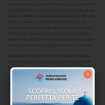
l’uso romano su pilastri in muratura. Quattordici file
di sedili in marmo alcuni dei quali restaurati, divise
da un corridoio a due sezioni divise a loro volta da
quattro scale. Sotto la gradinata due portici
semicircolari ed una serie di gallerie decorate un
tempo con statue in marmo riposte in nicchie. Il
pavimento dell’orchestra era decorato con opere
in marmo mentre i pavimenti erano tutti mosaici.
Attualmente l’Odeon di Kos viene utilizzato per
eventi culturali o concerti visto che l’acustica è
perfetta.
×
Un’escursione bella ed interessante da abbinare a
qualche altro sito archeologico nelle vostre
vacanze in Grecia sull’isola di Kos.