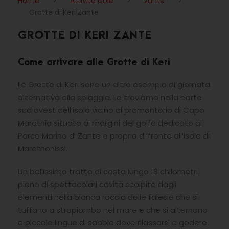
Home
>
Attività Isole
>
zante
>
Grotte di Keri Zante
GROTTE DI KERI ZANTE
Come arrivare alle Grotte di Keri
Le Grotte di Keri sono un altro esempio di giornata
alternativa alla spiaggia. Le troviamo nella parte
sud ovest dell’isola vicino al promontorio di Capo
Marathia situato ai margini del golfo dedicato al
Parco Marino di Zante e proprio di fronte all’isola di
Marathonissi.
Un bellissimo tratto di costa lungo 18 chilometri
pieno di spettacolari cavità scolpite dagli
elementi nella bianca roccia delle falesie che si
tuffano a strapiombo nel mare e che si alternano
a piccole lingue di sabbia dove rilassarsi e godere