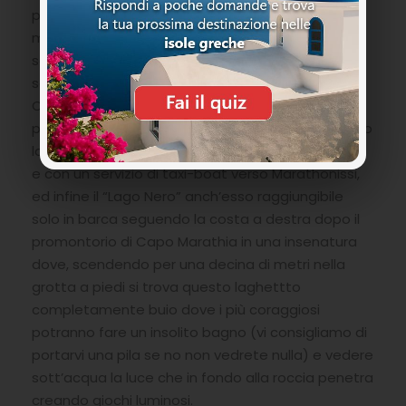
proprio all’estremità delle scogliere a picco sul
mare dove il panorama sull’intera baia
soprattutto al tramonto è una esperienza di
sensi, ed ancora costeggiando il promontorio di
Capo Marathia raggiungere piccole spiaggette
poco affollate anche nei periodi di alta stagione o
la più grande attrezzata con lettini ed ombrelloni
e con un servizio di taxi-boat verso Marathonissi,
ed infine il “Lago Nero” anch’esso raggiungibile
solo in barca seguendo la costa a destra dopo il
promontorio di Capo Marathia in una insenatura
dove, scendendo per una decina di metri nella
grotta a piedi si trova questo laghettto
completamente buio dove i più coraggiosi
potranno fare un insolito bagno (vi consigliamo di
portarvi una pila se no non vedrete nulla) e vedere
sott’acqua la luce che in fondo alla roccia penetra
creando giochi luminosi.