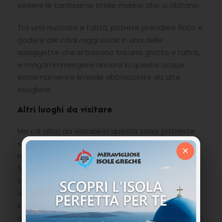
vedere le tantissime stelle marine che ci abitano.
Tra una nuotata e l’altra, potrete prendere fiato e
godere dei caldi raggi solari in una delle
spiaggette che si trovano tra una grotta e l’altra,
e magari immergervi ancora in queste acque
estremamente limpide abbracciate da alte
scogliere.
Altri luoghi da visitare
Ma c’è altro da visitare in questa zona, potreste
sfruttare l’occasione per arrivare all’isola di
×
Marathonisi chiamata anche l’isola delle
tartarughe dove la specie Caretta Caretta
solitamente nidifica, oppure scoprire il villaggio di
Limni Keri un tipico borgo con le case in pietra e le
stradine labirintiche dove il senso del tempo pare
un’utopia, oppure il Faro di Keri un luogo romantico