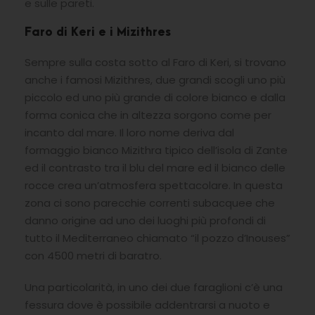
e sulle pareti.
Faro di Keri e i Mizithres
Sempre sulla costa sotto al Faro di Keri, si trovano
anche i famosi Mizithres, due grandi scogli uno più
piccolo ed uno più grande di colore bianco e dalla
forma conica che in altezza sorgono come per
incanto dal mare. Il loro nome deriva dal
formaggio bianco Mizithra tipico dell’isola di Zante
ed il contrasto tra il blu del mare ed il bianco delle
rocce crea un’atmosfera spettacolare. In questa
zona ci sono parecchie correnti subacquee che
danno origine ad uno dei luoghi più profondi di
tutto il Mediterraneo chiamato “il pozzo d’Inouses”
con 4500 metri di baratro.
Una particolarità, in uno dei due faraglioni c’è una
fessura dove è possibile addentrarsi a nuoto e