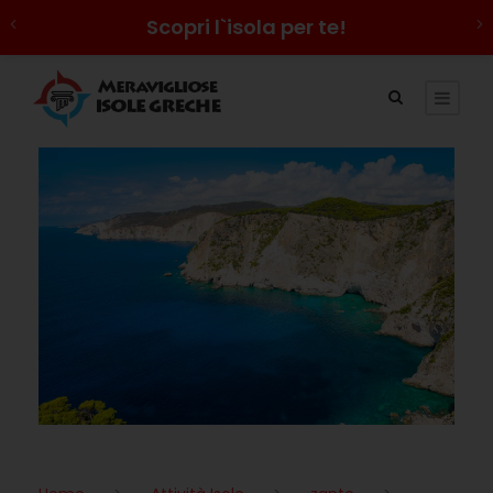
Scopri l`isola per te!