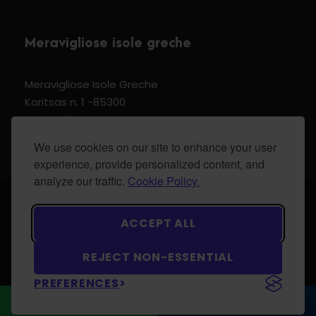
Meravigliose isole greche
Meravigliose Isole Greche
Koritsas n. 1 -85300
Kos Dodecannese Greece
Vat Number EL 159399905
We use cookies on our site to enhance your user
experience, provide personalized content, and
analyze our traffic.
Cookie Policy.
© 2024 Meravigliose isole greche - All Rights
ACCEPT ALL
Reserved.
REJECT NON-ESSENTIAL
PREFERENCES
WhatsApp
CONTATTACI