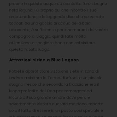
proprio in queste acque ed era solita fare il bagno
nella laguna. Fu proprio qui che incontrò il suo
amato Adone, e la leggenda dice che se verrete
toccati da una goccia di acqua della baia
adiacente, è sufficiente per innamorarsi del vostro
compagno di viaggio, quindi fate molta
attenzione e scegliete bene con chi visitare
questo fatato luogo.
Attrazioni vicine a Blue Lagoon
Potrete approfittare visto che siete in zona di
andare a visitare le Terme di Afrodite un piccolo
stagno fresco che secondo la tradizione era il
luogo preferito dell Dea per immergersi ed
incontrò il suo grande amore dove però è
severamente vietato nuotare ma poco importa
solo il fatto di essere in un posto così speciale è
già abbastanza. Ed ancora fate un salto a Petra