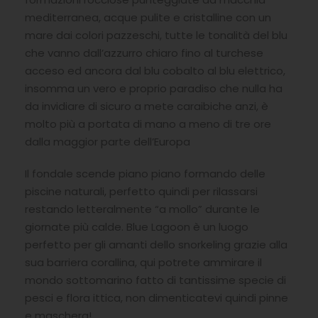
mediterranea, acque pulite e cristalline con un
mare dai colori pazzeschi, tutte le tonalità del blu
che vanno dall’azzurro chiaro fino al turchese
acceso ed ancora dal blu cobalto al blu elettrico,
insomma un vero e proprio paradiso che nulla ha
da invidiare di sicuro a mete caraibiche anzi, è
molto più a portata di mano a meno di tre ore
dalla maggior parte dell’Europa
Il fondale scende piano piano formando delle
piscine naturali, perfetto quindi per rilassarsi
restando letteralmente “a mollo” durante le
giornate più calde. Blue Lagoon è un luogo
perfetto per gli amanti dello snorkeling grazie alla
sua barriera corallina, qui potrete ammirare il
mondo sottomarino fatto di tantissime specie di
pesci e flora ittica, non dimenticatevi quindi pinne
e maschera!