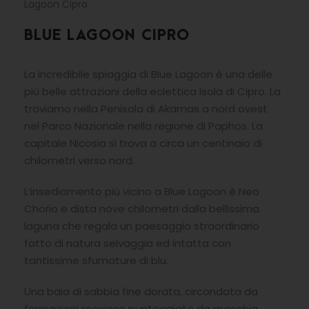
Lagoon Cipro
BLUE LAGOON CIPRO
La incredibile spiaggia di Blue Lagoon è una delle
più belle attrazioni della eclettica Isola di Cipro. La
troviamo nella Penisola di Akamas a nord ovest
nel Parco Nazionale nella regione di Paphos. La
capitale Nicosia si trova a circa un centinaio di
chilometri verso nord.
L’insediamento più vicino a Blue Lagoon è Neo
Chorio e dista nove chilometri dalla bellissima
laguna che regala un paesaggio straordinario
fatto di natura selvaggia ed intatta con
tantissime sfumature di blu.
Una baia di sabbia fine dorata, circondata da
formazioni rocciose punteggiate da macchia