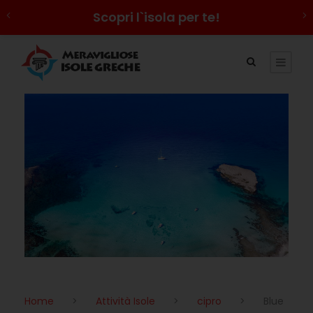
Scopri l`isola per te!
Home
>
Attività Isole
>
cipro
>
Blue