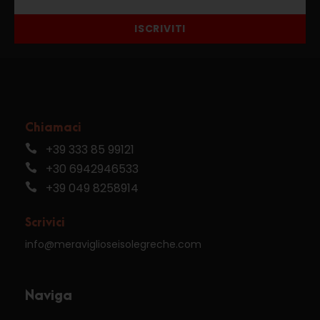
ISCRIVITI
Chiamaci
+39 333 85 99121
+30 6942946533
+39 049 8258914
Scrivici
info@meraviglioseisolegreche.com
Naviga