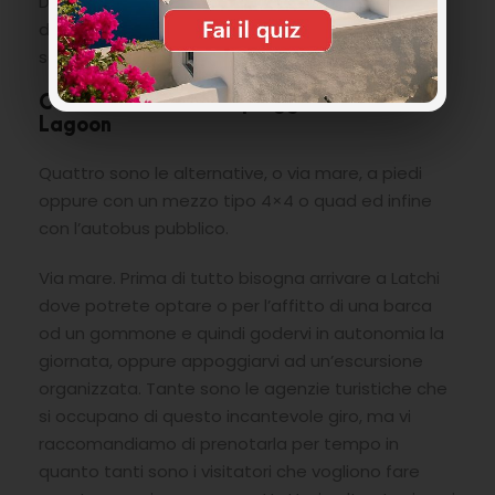
Diogene un eroe greco dalla infinita forza che per
difendere l’isola dagli attacchi nemici gli
scaraventava contro enormi massi.
Come arrivare alla Spiaggia di Blue
Lagoon
Quattro sono le alternative, o via mare, a piedi
oppure con un mezzo tipo 4×4 o quad ed infine
con l’autobus pubblico.
Via mare. Prima di tutto bisogna arrivare a Latchi
dove potrete optare o per l’affitto di una barca
od un gommone e quindi godervi in autonomia la
giornata, oppure appoggiarvi ad un’escursione
organizzata. Tante sono le agenzie turistiche che
si occupano di questo incantevole giro, ma vi
raccomandiamo di prenotarla per tempo in
quanto tanti sono i visitatori che vogliono fare