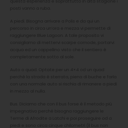
questa esperienza e soprattutto in alta stagione i
posti vanno a ruba.
A piedi. Bisogna arrivare a Polis e da qui un
percorso in circa un’ora e mezza vi permette di
raggiungere Blue Lagoon. A tale proposito vi
consigliamo di mettervi scarpe comode, portarvi
acqua ed un cappellino visto che il sentiero è
completamente sotto al sole.
Auto o quad. Optate per un 4×4 od un quad
perché la strada è sterrata, piena di buche e farla
con una normale auto si rischia di rimanere a piedi
in mezzo al nulla.
Bus. Diciamo che con il bus forse è il metodo più
impegnativo perché bisogna raggiungere le
Terme di Afrodite a Latchi e poi proseguire od a
piedi e sono circa cinque chilometri (il bus non