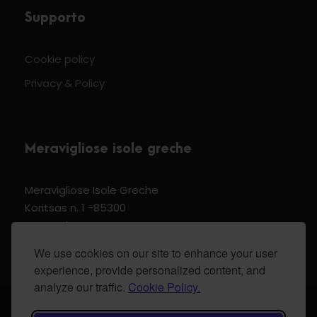
Supporto
Cookie policy
Privacy & Policy
Meravigliose isole greche
Meravigliose Isole Greche
Koritsas n. 1 -85300
Kos Dodecannese Greece
Vat Number EL 159399905
We use cookies on our site to enhance your user
experience, provide personalized content, and
analyze our traffic.
Cookie Policy.