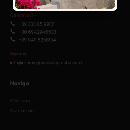
Chiamaci
+39 333 85 99121
+30 6942946533
+39 049 8258914
Scrivici
info@meraviglioseisolegreche.com
Naviga
Chi siamo
Contattaci