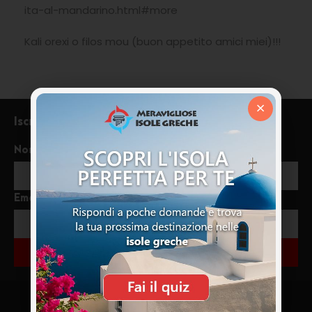
ita-al-mandarino.html#more
Kali orexi o filos mou (buon appetito amici miei)!!!
×
Iscriviti alla newsletter
Nome
Email
ISCRIVITI