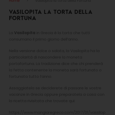
Home
>
Vasilopita la torta della Fortuna
VASILOPITA LA TORTA DELLA
FORTUNA
La
Vasilopita
in Grecia è la torta che tutti
consumano il primo giorno dell’anno.
Nella versione dolce o salata, la Vasilopita ha la
particolarità di nascondere la moneta
portafortuna. La tradizione dice che chi prenderà
la fetta contenente la moneta sarà fortunato o
fortunata tutto l’anno.
Assaggiatela se deciderete di passare le vostre
vacanze in Grecia oppure preparatela a casa con
la ricetta rivisitata che trovate qui:
https://www.mangiaregreco.com/2017/01/vassilop