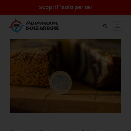
Scopri l`isola per te!