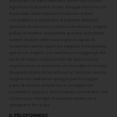
Monastero di Agios Nektarios simile alla famosa
Agia Sofia di Istanbul. Le sue spiagge non sono tra
le più belle della Grecia ma riescono a dare
tranquillità e la possibilità di passare rilassanti
giornate di ozio sotto il caldo sole ellenico. Aegina
pullula di taverne qui potrete gustare una infinita
varietà di piatti della cucina greca capaci di
soddisfare anche i gusti più esigenti. Proseguiamo
quindi con Angistri che anch’essa si raggiunge dal
porto di Atene. La più piccola del golfo e la più
segreta dove ci arriva solo chi ha voglia di trovarla.
Ricoperta di pini dona relax ed un territorio ancora
vergine con bellissime spiagge per la maggior
parte di ciottoli, un’isola dove mangiare del
buonissimo pesce e dove il tempo scorre lento ed
ozioso ecco che tipo di vacanza avrete se vi
spingerete fino a qui.
IL PELOPONNESO