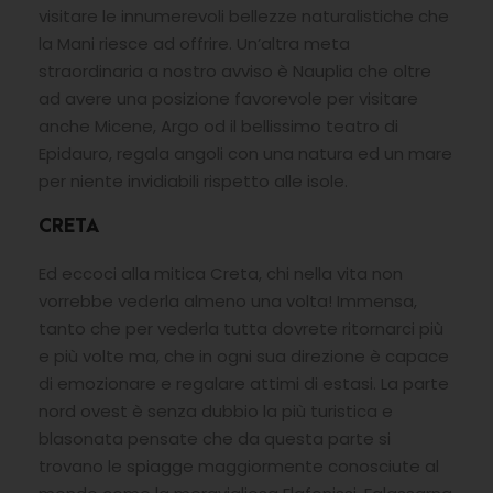
visitare le innumerevoli bellezze naturalistiche che
la Mani riesce ad offrire. Un’altra meta
straordinaria a nostro avviso è Nauplia che oltre
ad avere una posizione favorevole per visitare
anche Micene, Argo od il bellissimo teatro di
Epidauro, regala angoli con una natura ed un mare
per niente invidiabili rispetto alle isole.
CRETA
Ed eccoci alla mitica Creta, chi nella vita non
vorrebbe vederla almeno una volta! Immensa,
tanto che per vederla tutta dovrete ritornarci più
e più volte ma, che in ogni sua direzione è capace
di emozionare e regalare attimi di estasi. La parte
nord ovest è senza dubbio la più turistica e
blasonata pensate che da questa parte si
trovano le spiagge maggiormente conosciute al