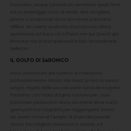
borotalco, acque turchesi da sembrare quasi finte
ed un paesaggio ricco di verde, alte scogliere,
pinete e strapiombi dove ammirare panorami
idilliaci. Se volete qualcosa di più piccolo allora
spostatevi ad Itaca od a Paxos ma qui i prezzi già
lievitano ma vi ricompenserà la loro straordinaria
bellezza.
IL GOLFO DI SARONICO
Poco conosciuto dal turismo di massa ma
particolarmente amato dai Greci (e loro la sanno
lunga), regala delle piccole perle tutta da scoprire.
Partiamo con l’isola di Egina, famosa per i suoi
particolari pistacchi e vicina ad Atene dove tutti i
giorni partono traghetti per raggiungerla. Storia
da vivere come al Tempio di Afaia del periodo
dorico tra i migliori conservati in Grecia, o il