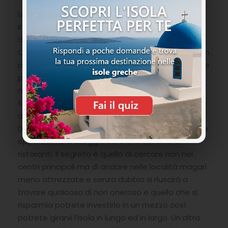
Le Cicladi sono senza dubbio quelle più trafficate
in quanto conosciutissime in tutto il mondo e
decisamente meglio vendute. Trovare un’isola
Cicladica economica è come cercare un ago in un
pagliaio ormai, tutte sono stra sfruttate e sempre
piene soprattutto nel periodo estivo quando la
maggior parte delle persone ha la possibilità di
fare le vacanze. Tra le più blasonate possiamo
dire che quella meno cara senza dubbio è Naxos.
Date le sue dimensioni, riesce ad offrire numerose
opportunità di alloggio oltre che taverne e
ristoranti. Il segreto è quello di cercare non nei
centri principali ma di andare nelle località magari
meno attrezzate e senza dubbio si riuscirà a
trovare qualcosa di non oneroso e quello che si
risparmia potrete investirlo in un mezzo così
potrete girarvi l’isola in lungo ed in largo. Un’altra