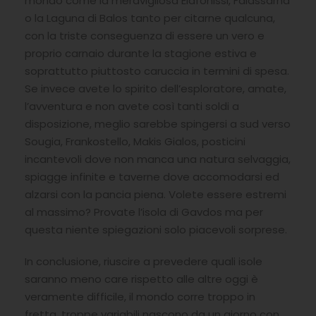
mondo come la meravigliosa Elafonissi, Falassarna
o la Laguna di Balos tanto per citarne qualcuna,
con la triste conseguenza di essere un vero e
proprio carnaio durante la stagione estiva e
soprattutto piuttosto caruccia in termini di spesa.
Se invece avete lo spirito dell’esploratore, amate,
l’avventura e non avete così tanti soldi a
disposizione, meglio sarebbe spingersi a sud verso
Sougia, Frankostello, Makis Gialos, posticini
incantevoli dove non manca una natura selvaggia,
spiagge infinite e taverne dove accomodarsi ed
alzarsi con la pancia piena. Volete essere estremi
al massimo? Provate l’isola di Gavdos ma per
questa niente spiegazioni solo piacevoli sorprese.
In conclusione, riuscire a prevedere quali isole
saranno meno care rispetto alle altre oggi è
veramente difficile, il mondo corre troppo in
fretta, troppe variabili nascono da un giorno con