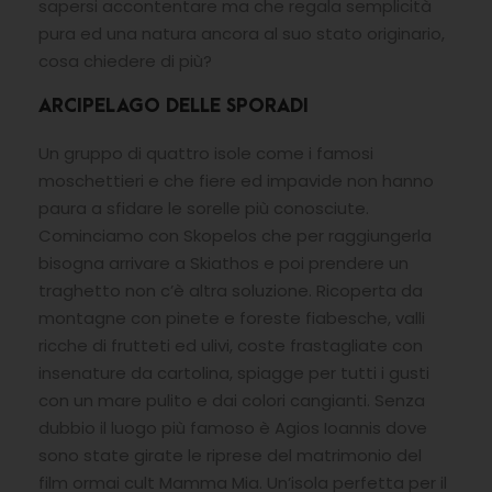
sapersi accontentare ma che regala semplicità
pura ed una natura ancora al suo stato originario,
cosa chiedere di più?
ARCIPELAGO DELLE SPORADI
Un gruppo di quattro isole come i famosi
moschettieri e che fiere ed impavide non hanno
paura a sfidare le sorelle più conosciute.
Cominciamo con Skopelos che per raggiungerla
bisogna arrivare a Skiathos e poi prendere un
traghetto non c’è altra soluzione. Ricoperta da
montagne con pinete e foreste fiabesche, valli
ricche di frutteti ed ulivi, coste frastagliate con
insenature da cartolina, spiagge per tutti i gusti
con un mare pulito e dai colori cangianti. Senza
dubbio il luogo più famoso è Agios Ioannis dove
sono state girate le riprese del matrimonio del
film ormai cult Mamma Mia. Un’isola perfetta per il