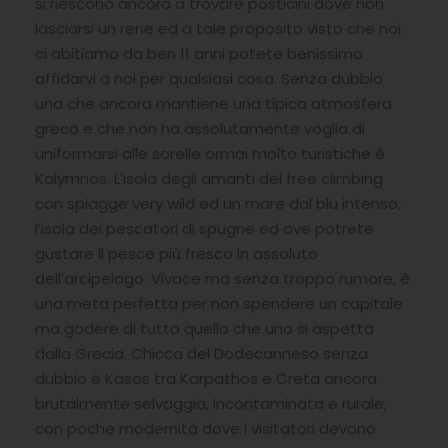
si riescono ancora a trovare posticini dove non
lasciarsi un rene ed a tale proposito visto che noi
ci abitiamo da ben 11 anni potete benissimo
affidarvi a noi per qualsiasi cosa. Senza dubbio
una che ancora mantiene una tipica atmosfera
greca e che non ha assolutamente voglia di
uniformarsi alle sorelle ormai molto turistiche è
Kalymnos. L’isola degli amanti del free climbing
con spiagge very wild ed un mare dal blu intenso,
l’isola dei pescatori di spugne ed ove potrete
gustare il pesce più fresco in assoluto
dell’arcipelago. Vivace ma senza troppo rumore, è
una meta perfetta per non spendere un capitale
ma godere di tutto quello che uno si aspetta
dalla Grecia. Chicca del Dodecanneso senza
dubbio è Kasos tra Karpathos e Creta ancora
brutalmente selvaggia, incontaminata e rurale,
con poche modernità dove i visitatori devono