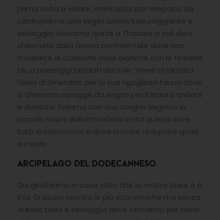
prima volta a volare, montuosa con crepacci da
cardiopalma, una vegetazione lussureggiante e
selvaggia. Arriviamo quindi a Thassos a soli dieci
chilometri dalla Grecia continentale dove non
troverete le classiche case bianche con le finestre
blu o paesaggi bruciati dal sole. Viene chiamata
l’isola di Smeraldo per la sua rigogliosa fauna dove
si alternano spiagge da sogno per lasciarsi andare
e rilassarsi. Finiamo con uno scrigno segreto la
piccola Fourni dall’atmosfera lenta quieta dove
tutti si conoscono e dove trovare una pace quasi
surreale.
ARCIPELAGO DEL DODECANNESO
Qui giochiamo in casa visto che la nostra base è a
Kos. Di sicuro non tra le più economiche ma senza
dubbio bella e selvaggia dove cercando per bene