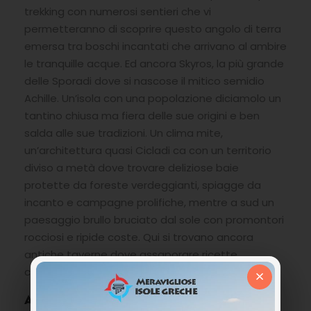
trekking con numerosi sentieri che vi
permetteranno di scoprire questo angolo di terra
emersa tra boschi incantati che arrivano al ambire
le tranquille acque. Ed ancora Skyros, la più grande
delle Sporadi dove si nascose il mitico semidio
Achille. Un’isola con una popolazione diciamolo un
tantino chiusa ma fiera delle sue origini e ben
salda alle sue tradizioni. Un clima mite,
un’architettura quasi Cicladi ca con un territorio
diviso a metà dove trovare deliziose baie
protette da foreste verdeggianti, spiagge da
incanto e campagne prolifiche, mentre a sud un
paesaggio brullo bruciato dal sole con promontori
rocciosi e ripide coste. Qui si trovano ancora
antiche taverne dove assaporare ricette
centenarie e deliziare il proprio palato.
×
ARCIPELAGO DELLE CICLADI