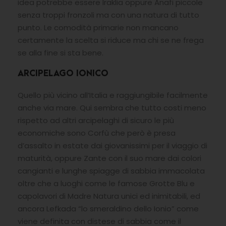
idea potrebbe essere Iraklia oppure Anafi piccole
senza troppi fronzoli ma con una natura di tutto
punto. Le comodità primarie non mancano
certamente la scelta si riduce ma chi se ne frega
se alla fine si sta bene.
ARCIPELAGO IONICO
Quello più vicino all’Italia e raggiungibile facilmente
anche via mare. Qui sembra che tutto costi meno
rispetto ad altri arcipelaghi di sicuro le più
economiche sono Corfù che però è presa
d’assalto in estate dai giovanissimi per il viaggio di
maturità, oppure Zante con il suo mare dai colori
cangianti e lunghe spiagge di sabbia immacolata
oltre che a luoghi come le famose Grotte Blu e
capolavori di Madre Natura unici ed inimitabili, ed
ancora Lefkada “lo smeraldino dello Ionio” come
viene definita con distese di sabbia come il