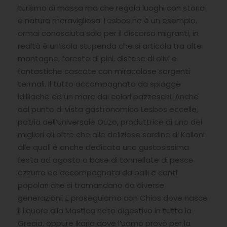
turismo di massa ma che regala luoghi con storia
e natura meravigliosa. Lesbos ne è un esempio,
ormai conosciuta solo per il discorso migranti, in
realtà è un’isola stupenda che si articola tra alte
montagne, foreste di pini, distese di olivi e
fantastiche cascate con miracolose sorgenti
termali. Il tutto accompagnato da spiagge
idilliache ed un mare dai colori pazzeschi. Anche
dal punto di vista gastronomico Lesbos eccelle,
patria dell’universale Ouzo, produttrice di uno dei
migliori oli oltre che alle deliziose sardine di Kalloni
alle quali è anche dedicata una gustosissima
festa ad agosto a base di tonnellate di pesce
azzurro ed accompagnata da balli e canti
popolari che si tramandano da diverse
generazioni. E proseguiamo con Chios dove nasce
il liquore alla Mastica noto digestivo in tutta la
Grecia, oppure Ikaria dove l’uomo provò per la