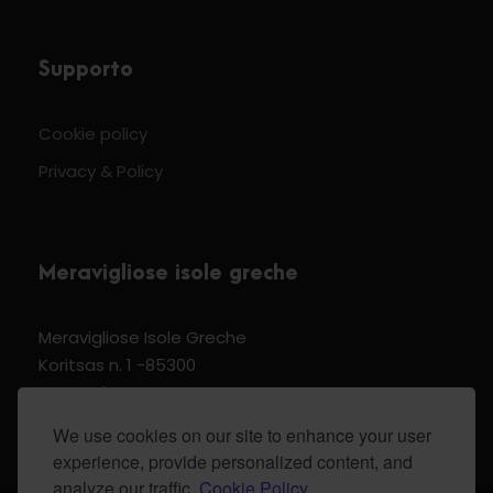
Supporto
Cookie policy
Privacy & Policy
Meravigliose isole greche
Meravigliose Isole Greche
Koritsas n. 1 -85300
Kos Dodecannese Greece
Vat Number EL 159399905
We use cookies on our site to enhance your user
experience, provide personalized content, and
analyze our traffic.
Cookie Policy.