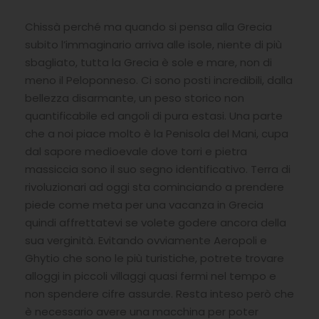
Chissà perché ma quando si pensa alla Grecia
subito l’immaginario arriva alle isole, niente di più
sbagliato, tutta la Grecia è sole e mare, non di
meno il Peloponneso. Ci sono posti incredibili, dalla
bellezza disarmante, un peso storico non
quantificabile ed angoli di pura estasi. Una parte
che a noi piace molto è la Penisola del Mani, cupa
dal sapore medioevale dove torri e pietra
massiccia sono il suo segno identificativo. Terra di
rivoluzionari ad oggi sta cominciando a prendere
piede come meta per una vacanza in Grecia
quindi affrettatevi se volete godere ancora della
sua verginità. Evitando ovviamente Aeropoli e
Ghytio che sono le più turistiche, potrete trovare
alloggi in piccoli villaggi quasi fermi nel tempo e
non spendere cifre assurde. Resta inteso però che
è necessario avere una macchina per poter