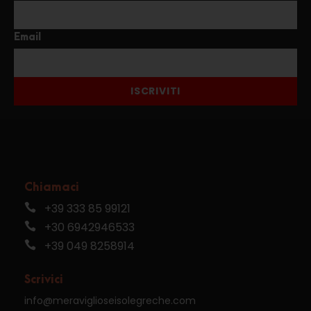
Email
ISCRIVITI
Chiamaci
+39 333 85 99121
+30 6942946533
+39 049 8258914
Scrivici
info@meraviglioseisolegreche.com