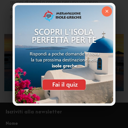
gruppi di amici o coppie per una vacanza
all’insegna dell’indipendenza ed in una delle zone
×
più belle di Creta.
Iscriviti alla newsletter
Nome