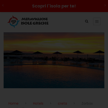
Scopri l`isola per te!
Home
>
Hotels
>
creta
>
Zorbas