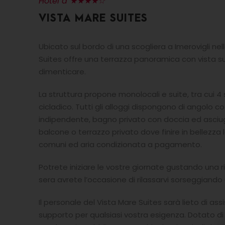
Hotel a ★★★★☆
VISTA MARE SUITES
Ubicato sul bordo di una scogliera a Imerovigli nella
Suites offre una terrazza panoramica con vista sul
dimenticare.
La struttura propone monolocali e suite, tra cui 4 
cicladico. Tutti gli alloggi dispongono di angol
indipendente, bagno privato con doccia ed asciugac
balcone o terrazzo privato dove finire in bellezza 
comuni ed aria condizionata a pagamento.
Potrete iniziare le vostre giornate gustando una ri
sera avrete l’occasione di rilassarvi sorseggiando un
Il personale del Vista Mare Suites sarà lieto di assi
supporto per qualsiasi vostra esigenza. Dotato di un