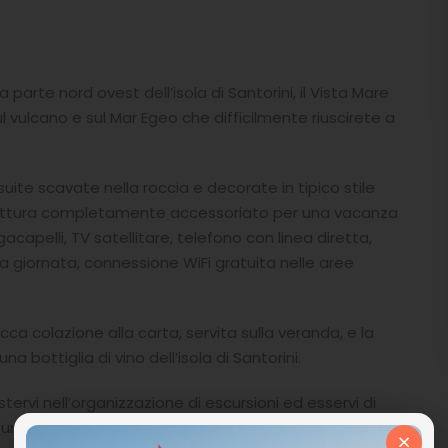
 parte nord ovest dell’isola di Santorini, il Vista Mare
 vulcano e sul Mar Egeo che difficilmente riuscirete a
suite scavate nella roccia e decorate in tipico stile
o cottura completamente accessoriato per una vacanza
apelli, TV satellitare, telefono con linea diretta,
la giornata, connessione WiFi gratuita nelle aree
cca colazione alla carta, servita sulla veranda, e la
a bottiglia di vino dell’isola di Santorini.
stervi nell’organizzazione di escursioni ed esservi di
 servizio di portineria, l’albergo sorge vicino a un
×