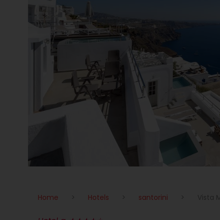
Home
>
Hotels
>
santorini
>
Vista 