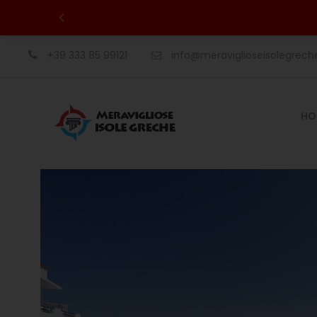
+39 333 85 99121
info@meraviglioseisolegrec
HO