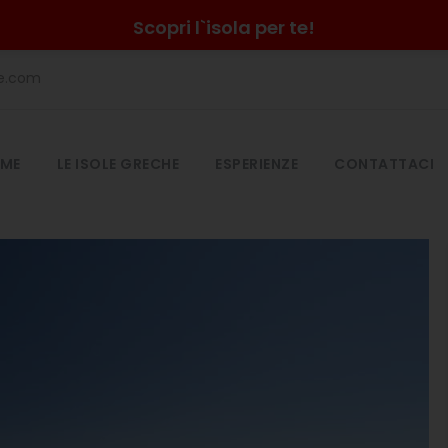
Scopri l`isola per te!
he.com
ME
LE ISOLE GRECHE
ESPERIENZE
CONTATTACI