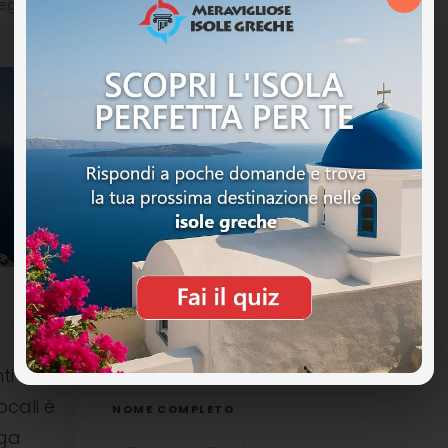
ozi, ristoranti e mezzi pubblici.
ti
ocali è
NOME COMPLETO
uga