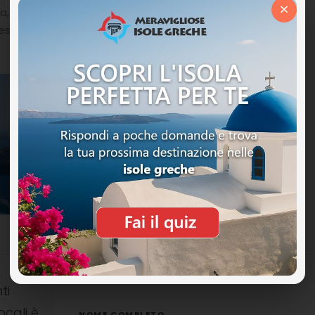
×
a, Jacuzzi all’aperto, Terrazza privata, Cassetta di
cesso Internet Wi-Fi (gratuito).
ti
ocali è
NOME COMPLETO