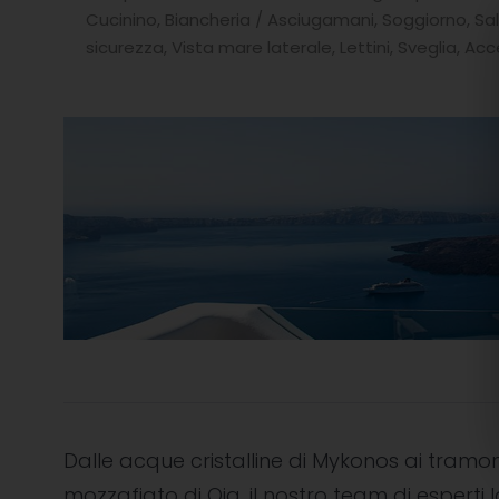
Cucinino, Biancheria / Asciugamani, Soggiorno, Sal
sicurezza, Vista mare laterale, Lettini, Sveglia, Ac
Dalle acque cristalline di Mykonos ai tramon
mozzafiato di Oia, il nostro team di esperti l