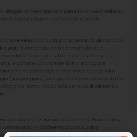
 villaggio di Imerovigli nella parte nord ovest dell’Isola
ca di negozi, ristoranti, caffetterie e scorci
 sulla splendida baia, costruita rispettando gli standard
su due piani, è composta da tre camere da letto
amera da letto con due letti singoli ed un bagno con
utte le camere sono fornite di letti ecologici e
iocciola interna scolpita nella roccia collega i due
ggio (una per piano), una grande terrazza con vista sul
ogiolarsi sotto il caldo sole dell’Isola di Santorini o
le.
asca o doccia, TV via cavo / satellitare, Guardaroba,
ero, Lettore DVD, Tv a schermo piatto, Cucina
so a Internet ad alta velocità, vasca idromassaggio,