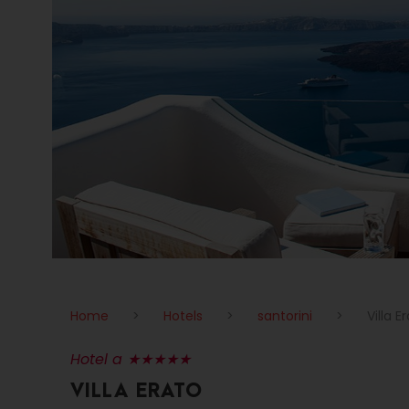
Home
>
Hotels
>
santorini
>
Villa E
Hotel a ★★★★★
VILLA ERATO