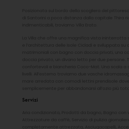
Posizionata sul bordo della scogliera del pittoresco
di Santorini a poca distanza dalla capitale Thira ric
indimenticabili, troviamo Villa Erato.
La Villa che offre una magnifica vista ininterrotta
e l’architettura delle Isole Cicladi e sviluppata 
matrimoniali con bagno con doccia privati, una c
doccia privato, un divano letto per due persone. T
confortevoli e biancheria Coco-Mat. Una scala a ch
livelli. All’esterno troviamo due vasche idromassa
mare arredata con comodi lettini prendisole dove cr
semplicemente per abbandonarsi all’ozio più tota
Servizi
Aria condizionata, Prodotti da bagno, Bagno con v
Attrezzature da caffè, Servizio di pulizia giornali
completamente attrezzata, Asciugacapelli, Acces