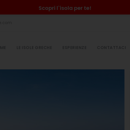
Scopri l`isola per te!
he.com
ME
LE ISOLE GRECHE
ESPERIENZE
CONTATTACI