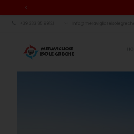
+39 333 85 99121
info@meraviglioseisolegrec
HO