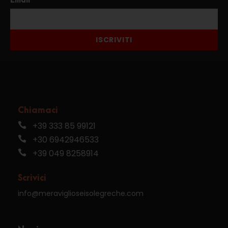
Email
ISCRIVITI
Chiamaci
+39 333 85 99121
+30 6942946533
+39 049 8258914
Scrivici
info@meraviglioseisolegreche.com