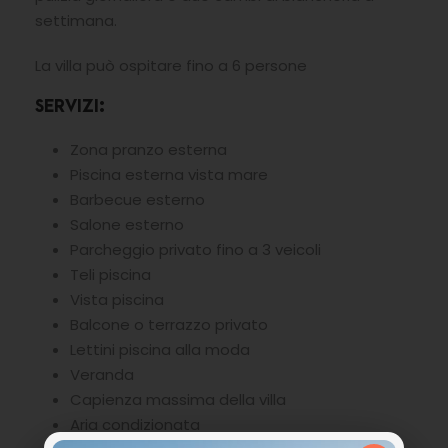
settimana.
La villa può ospitare fino a 6 persone
SERVIZI:
Zona pranzo esterna
Piscina esterna vista mare
Barbecue esterno
Salone esterno
Parcheggio privato fino a 3 veicoli
Teli piscina
Vista piscina
Balcone o terrazzo privato
Lettini piscina alla moda
Veranda
Capienza massima della villa
Aria condizionata