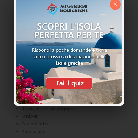
Culla
×
Prodotti da bagno
Accappatoi e ciabattine
Teli mare
Lettore CD / DVD
Riscaldamento centralizzato
Armadio
Macchina da caffè
Servizio di pulizia giornaliero
TV a schermo piatto
Lavanderia per gli ospiti
Asciugacapelli
Accesso a Internet ad alta velocità
Aria condizionata autonoma
Biancheria / asciugamani
Minibar
Cassaforte
Pantofole