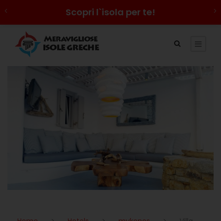
Scopri l`isola per te!