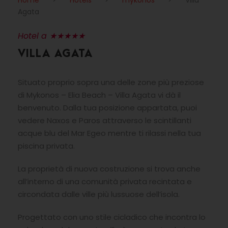
Home
>
Hotels
>
mykonos
>
Villa
Agata
Hotel a ★★★★★
VILLA AGATA
Situato proprio sopra una delle zone più preziose
di Mykonos – Elia Beach – Villa Agata vi dà il
benvenuto. Dalla tua posizione appartata, puoi
vedere Naxos e Paros attraverso le scintillanti
acque blu del Mar Egeo mentre ti rilassi nella tua
piscina privata.
La proprietà di nuova costruzione si trova anche
all’interno di una comunità privata recintata e
circondata dalle ville più lussuose dell’isola.
Progettato con uno stile cicladico che incontra lo