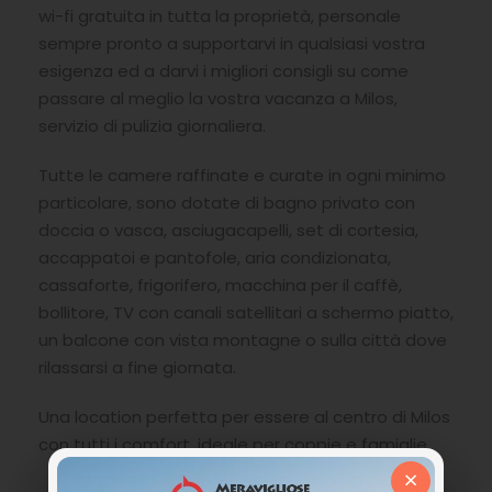
wi-fi gratuita in tutta la proprietà, personale
sempre pronto a supportarvi in qualsiasi vostra
esigenza ed a darvi i migliori consigli su come
passare al meglio la vostra vacanza a Milos,
servizio di pulizia giornaliera.
Tutte le camere raffinate e curate in ogni minimo
particolare, sono dotate di bagno privato con
doccia o vasca, asciugacapelli, set di cortesia,
accappatoi e pantofole, aria condizionata,
cassaforte, frigorifero, macchina per il caffè,
bollitore, TV con canali satellitari a schermo piatto,
un balcone con vista montagne o sulla città dove
rilassarsi a fine giornata.
Una location perfetta per essere al centro di Milos
con tutti i comfort, ideale per coppie e famiglie.
×