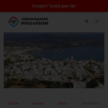
Scopri l`isola per te!
Home
>
Hotels
>
milos
>
The White