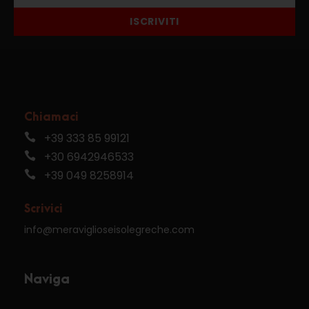
ISCRIVITI
Chiamaci
+39 333 85 99121
+30 6942946533
+39 049 8258914
Scrivici
info@meraviglioseisolegreche.com
Naviga