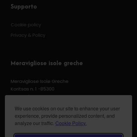
Supporto
Cookie policy
Privacy & Policy
Meravigliose isole greche
Meravigliose Isole Greche
Koritsas n. 1 -85300
Kos Dodecannese Greece
Vat Number EL 159399905
We use cookies on our site to enhance your user
experience, provide personalized content, and
analyze our traffic.
Cookie Policy.