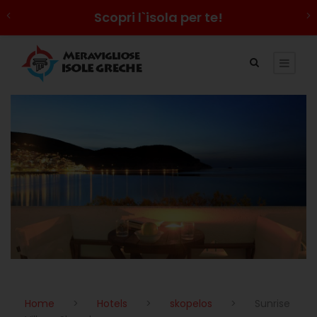
Scopri l`isola per te!
Home
>
Hotels
>
skopelos
>
Sunrise