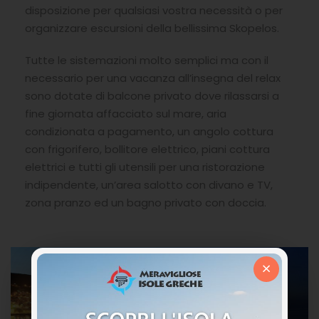
disposizione per qualsiasi vostra necessità o per
organizzare escursioni della bellissima Skopelos.
Tutte le sistemazioni molto semplici ma con il
necessario per una vacanza all’insegna del relax
sono dotate di balcone privato dove rilassarsi a
fine giornata affacciato sul mare, aria
condizionata a pagamento, un angolo cottura
con frigorifero, bollitore elettrico, piani cottura
elettrici e tutti gli utensili per una ristorazione
indipendente, un’area salotto con divano e TV,
zona pranzo ed un bagno privato con doccia.
×