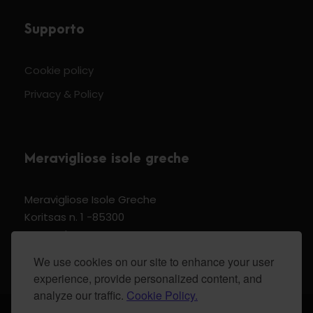
Supporto
Cookie policy
Privacy & Policy
Meravigliose isole greche
Meravigliose Isole Greche
Koritsas n. 1 -85300
Kos Dodecannese Greece
Vat Number EL 159399905
We use cookies on our site to enhance your user
experience, provide personalized content, and
analyze our traffic.
Cookie Policy.