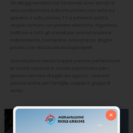
Gli alloggi semplici ma funzionali, sono dotati di
aria condizionata, balcone privato con vista sul
giardino o sulla piscina, TV a schermo piatto,
angolo cottura con piastre elettriche, frigorifero,
bollitore e tutti gli utensili per una ristorazione
indipendente, tostapane, zona pranzo. Bagno
privato con doccia ed asciugacapelli.
Una soluzione senza troppe pretese perfetta per
le vostre vacanze in Grecia soprattutto per i
giovani nei mesi di luglio ed agosto, i restanti
periodi anche per famiglie, coppie e gruppi di
amici.
×