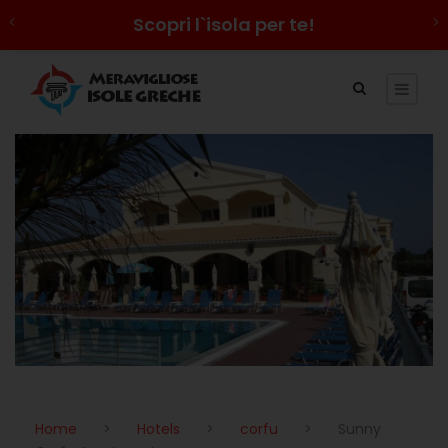
Scopri l`isola per te!
Home
>
Hotels
>
corfu
>
Sunny