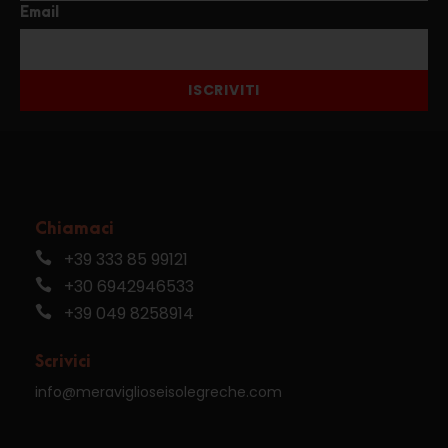
Email
ISCRIVITI
Chiamaci
+39 333 85 99121
+30 6942946533
+39 049 8258914
Scrivici
info@meraviglioseisolegreche.com