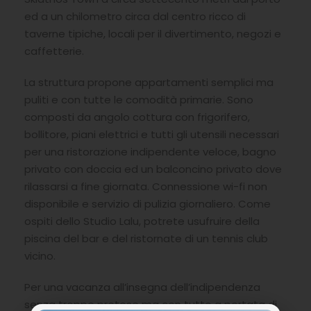
ed a un chilometro circa dal centro ricco di
taverne tipiche, locali per il divertimento, negozi e
caffetterie.
La struttura propone appartamenti semplici ma
puliti e con tutte le comodità primarie. Sono
composti da angolo cottura con frigorifero,
bollitore, piani elettrici e tutti gli utensili necessari
per una ristorazione indipendente veloce, bagno
privato con doccia ed un balconcino privato dove
rilassarsi a fine giornata. Connessione wi-fi non
disponibile e servizio di pulizia giornaliero. Come
ospiti dello Studio Lalu, potrete usufruire della
piscina del bar e del ristornate di un tennis club
vicino.
Per una vacanza all’insegna dell’indipendenza
senza troppe pretese ma con tutto a portata di