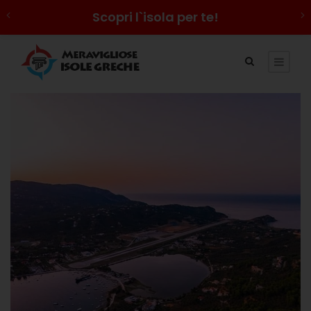
Scopri l`isola per te!