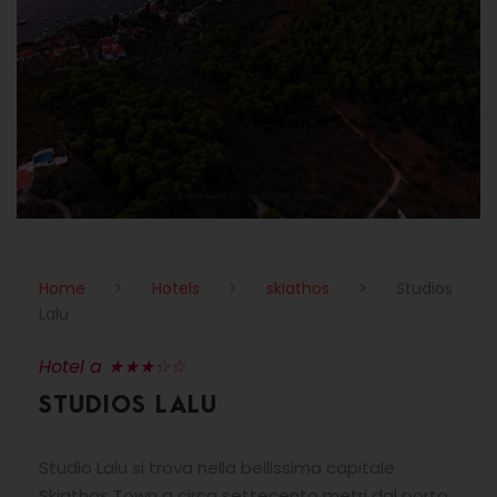
Home
>
Hotels
>
skiathos
>
Studios
Lalu
Hotel a ★★★☆☆
STUDIOS LALU
Studio Lalu si trova nella bellissima capitale
Skiathos Town a circa settecento metri dal porto