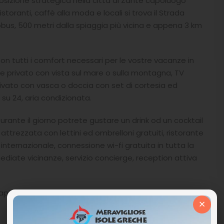
 posizione strategica nella città di Zante capoluogo
istoranti, caffè alla moda e locali si trova il Strada
obus, 500 metri dalla spiaggia più vicina e appena 3 km
 tutti i comfort necessari per le vostre vacanze in
ne privato con vista sul mare o sulla montagna, TV
privato con vasca o doccia con set di cortesia ed
 su 24, aria condizionata.
rante il giorno potrete gustare un drink od un cocktail
 attrezzata con lettini ed ombrelloni gratuiti, ristorante
internazionale, connessione wi-fi gratuita in tutta la
ediate vicinanze, servizio concierge, reception attiva
capitale con tutto a portata di mano.
×