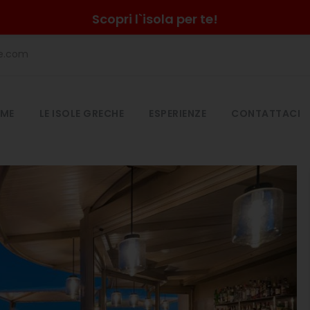
Scopri l`isola per te!
he.com
ME
LE ISOLE GRECHE
ESPERIENZE
CONTATTACI