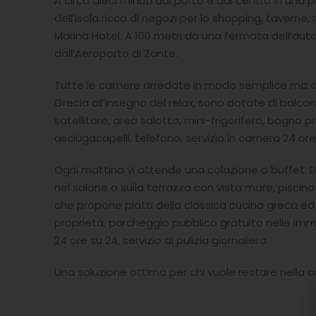
A circa dieci minuti dal porto e dal centro in una
dell’isola ricca di negozi per lo shopping, taverne, r
Marina Hotel. A 100 metri da una fermata dell’aut
dall’Aeroporto di Zante.
Tutte le camere arredate in modo semplice ma con
Grecia all’insegna del relax, sono dotate di balco
satellitare, area salotto, mini-frigorifero, bagno 
asciugacapelli, telefono, servizio in camera 24 ore
Ogni mattina vi attende una colazione a buffet. Du
nel salone o sulla terrazza con vista mare, piscina
che propone piatti della classica cucina greca ed 
proprietà, parcheggio pubblico gratuito nelle imm
24 ore su 24, servizio di pulizia giornaliero.
Una soluzione ottima per chi vuole restare nella 