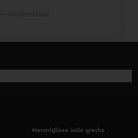
i i nostri
Termini e Privacy
.
Meravigliose isole greche