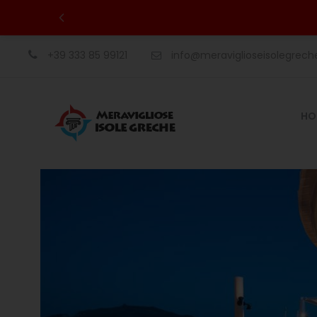
+39 333 85 99121
info@meraviglioseisolegrec
HO