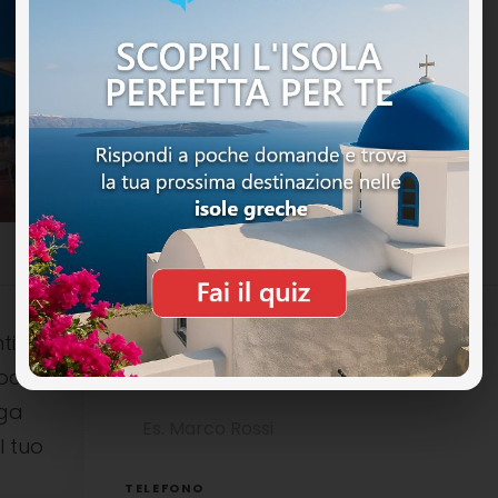
ti
ocali è
NOME COMPLETO
uga
l tuo
TELEFONO