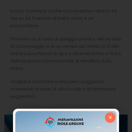
In loco troverete anche una reception aperta 24
ore su 24, il servizio di baby-sitter e un
parrucchiere.
Provvisto di un’area di spiaggia privata, del servizio
di autonoleggio e di un campo da tennis, lo Stella
Island Luxury Resort & Spa vi attende infine a 15 km
dall’Aeroporto Internazionale di Heraklion, il più
vicino.
Analipsi è un’ottima scelta per i viaggiatori
interessati al relax, al cibo locale e all’atmosfera
suggestiva.
×