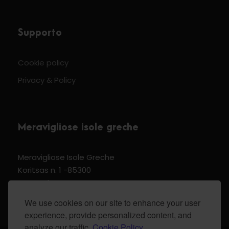
Supporto
Cookie policy
Privacy & Policy
Meravigliose isole greche
Meravigliose Isole Greche
Koritsas n. 1 -85300
Kos Dodecannese Greece
Vat Number EL 159399905
We use cookies on our site to enhance your user
experience, provide personalized content, and
analyze our traffic.
Cookie Policy.