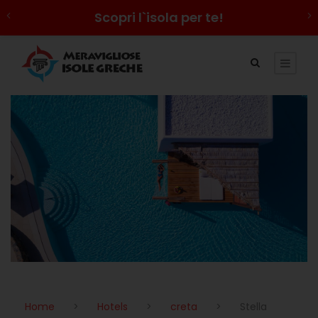
Scopri l`isola per te!
Home
>
Hotels
>
creta
>
Stella