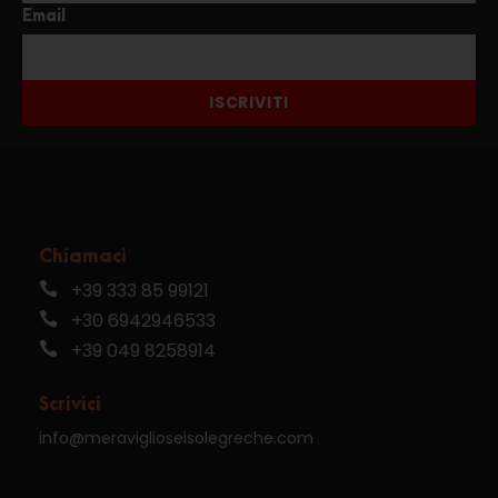
Email
ISCRIVITI
Chiamaci
+39 333 85 99121
+30 6942946533
+39 049 8258914
Scrivici
info@meraviglioseisolegreche.com