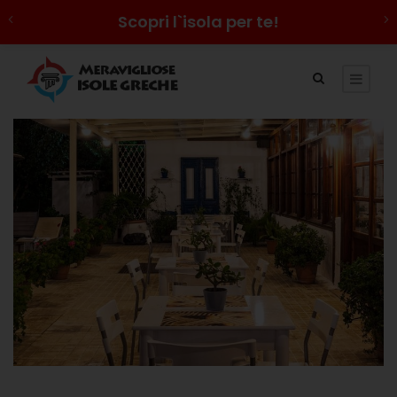
Scopri l`isola per te!