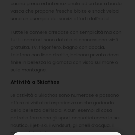
cucina greca ed internazionale ed un bar a bordo
vasca che propone fresche bibite e snack veloci
sono un esempio dei servizi offerti dall’hotel.
Tutte le camere arredate con semplicità ma con
tutti i comfort sono dotate di connessione wi-fi
gratuita, TV, frigorifero, bagno con doccia,
telefono con linea diretta, balcone privato dove
finire in bellezza la giornata con vista sul mare o
sulle montagne.
Attività a Skiathos
Le attività a Skiathos sono numerose e possono
offrire ai visitatori esperienze uniche godendo
della bellezza dell’isola. Alcuni esempi di cosa
potrete fare sono gli sport acquatici come lo sci
nautico, il jet-ski, il windsurf, gli anelli d’acqua, il
paracadute, le immersioni subacquee e