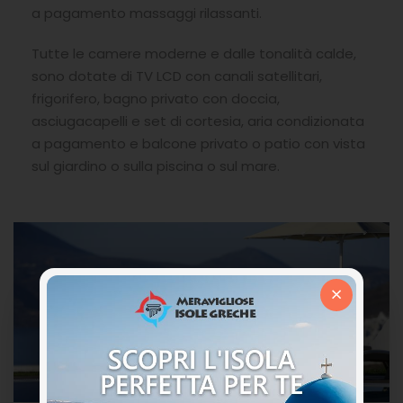
a pagamento massaggi rilassanti.
Tutte le camere moderne e dalle tonalità calde,
sono dotate di TV LCD con canali satellitari,
frigorifero, bagno privato con doccia,
asciugacapelli e set di cortesia, aria condizionata
a pagamento e balcone privato o patio con vista
sul giardino o sulla piscina o sul mare.
×