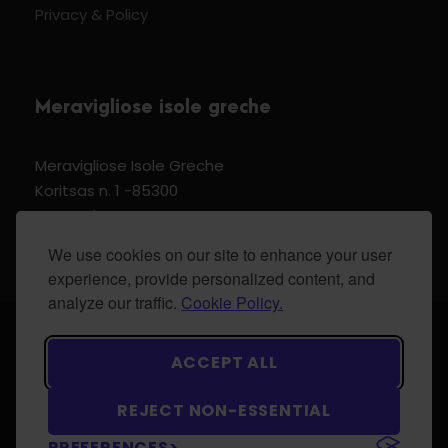
Privacy & Policy
Meravigliose isole greche
Meravigliose Isole Greche
Koritsas n. 1 -85300
Kos Dodecannese Greece
Vat Number EL 159399905
We use cookies on our site to enhance your user
experience, provide personalized content, and
analyze our traffic.
Cookie Policy.
© 2024 Meravigliose isole greche - All Rights
ACCEPT ALL
Reserved.
REJECT NON-ESSENTIAL
PREFERENCES