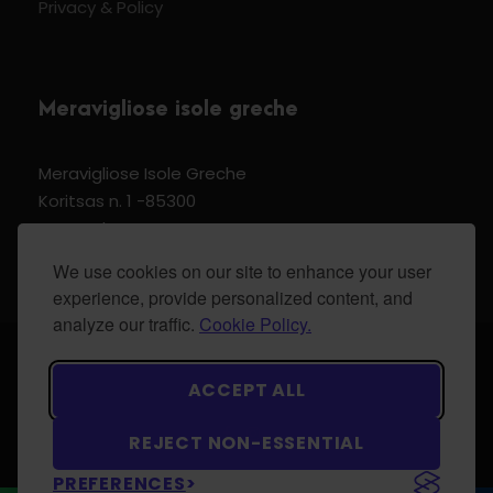
Privacy & Policy
Meravigliose isole greche
Meravigliose Isole Greche
Koritsas n. 1 -85300
Kos Dodecannese Greece
Vat Number EL 159399905
We use cookies on our site to enhance your user
experience, provide personalized content, and
analyze our traffic.
Cookie Policy.
© 2024 Meravigliose isole greche - All Rights
ACCEPT ALL
Reserved.
REJECT NON-ESSENTIAL
PREFERENCES