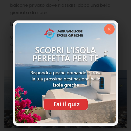
balcone privato dove rilassarsi dopo una bella
giornata di mare.
Ideale per
×
Una soluzione ottima per una vacanza in Grecia
con bambini, con un gruppo di amici od anche in
coppia.