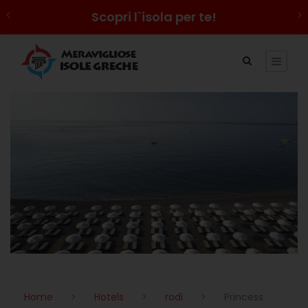
Scopri l`isola per te!
Home
>
Hotels
>
rodi
>
Princess