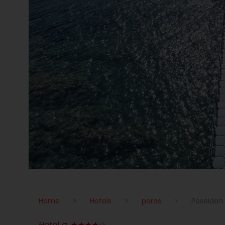
Home
>
Hotels
>
paros
>
Poseidon 
Hotel a ★★★★☆