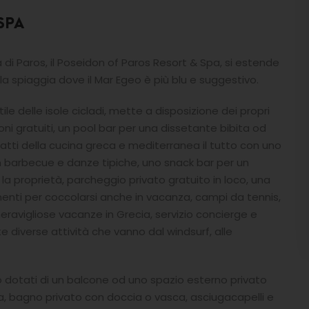
SPA
 di Paros, il Poseidon of Paros Resort & Spa, si estende
lla spiaggia dove il Mar Egeo è più blu e suggestivo.
le delle isole cicladi, mette a disposizione dei propri
loni gratuiti, un pool bar per una dissetante bibita od
atti della cucina greca e mediterranea il tutto con uno
barbecue e danze tipiche, uno snack bar per un
la proprietà, parcheggio privato gratuito in loco, una
ti per coccolarsi anche in vacanza, campi da tennis,
meravigliose vacanze in Grecia, servizio concierge e
onte diverse attività che vanno dal windsurf, alle
ono dotati di un balcone od uno spazio esterno privato
ta, bagno privato con doccia o vasca, asciugacapelli e