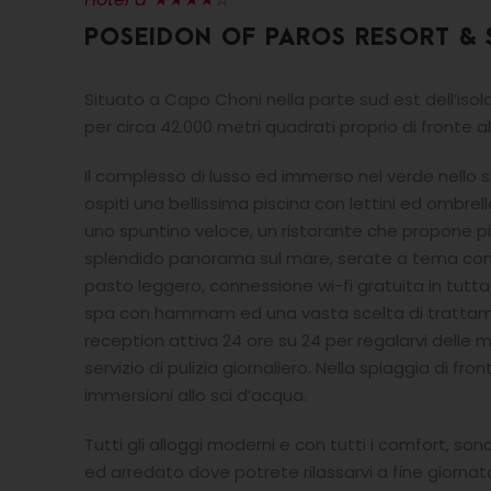
POSEIDON OF PAROS RESORT & 
Situato a Capo Choni nella parte sud est dell’isola
per circa 42.000 metri quadrati proprio di fronte a
Il complesso di lusso ed immerso nel verde nello sti
ospiti una bellissima piscina con lettini ed ombrel
uno spuntino veloce, un ristorante che propone pi
splendido panorama sul mare, serate a tema con 
pasto leggero, connessione wi-fi gratuita in tutta 
spa con hammam ed una vasta scelta di trattamen
reception attiva 24 ore su 24 per regalarvi delle 
servizio di pulizia giornaliero. Nella spiaggia di fr
immersioni allo sci d’acqua.
Tutti gli alloggi moderni e con tutti i comfort, s
ed arredato dove potrete rilassarvi a fine giorna