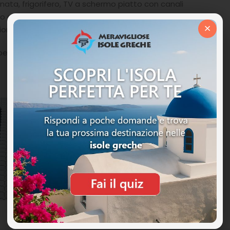
onata, frigorifero, TV a schermo piatto con canali
nno anche un piccolo angolo cottura con piastre
×
azione indipendente.
r chi vuole una vacanza in Grecia in totale relax e