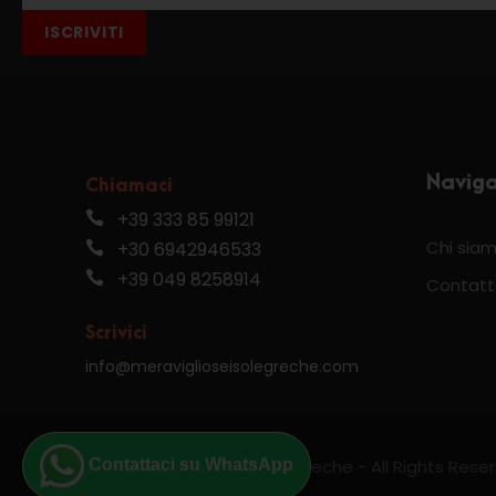
ISCRIVITI
Navig
Chiamaci
+39 333 85 99121
Chi sia
+30 6942946533
+39 049 8258914
Contatt
Scrivici
info@meraviglioseisolegreche.com
Contattaci su WhatsApp
© 2024 Meravigliose isole greche - All Rights Rese