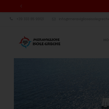
+39 333 85 99121
info@meraviglioseisolegrec
HO