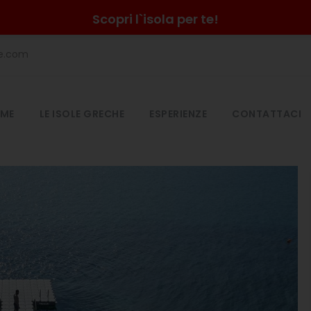
Scopri l`isola per te!
he.com
ME
LE ISOLE GRECHE
ESPERIENZE
CONTATTACI