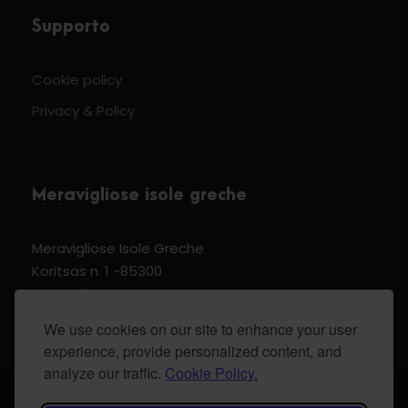
Supporto
Cookie policy
Privacy & Policy
Meravigliose isole greche
Meravigliose Isole Greche
Koritsas n. 1 -85300
Kos Dodecannese Greece
Vat Number EL 159399905
We use cookies on our site to enhance your user
experience, provide personalized content, and
analyze our traffic.
Cookie Policy.