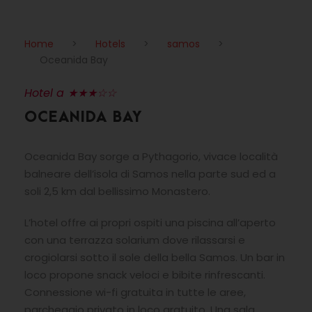
Home
>
Hotels
>
samos
>
Oceanida Bay
Hotel a ★★★☆☆
OCEANIDA BAY
Oceanida Bay sorge a Pythagorio, vivace località
balneare dell’isola di Samos nella parte sud ed a
soli 2,5 km dal bellissimo Monastero.
L’hotel offre ai propri ospiti una piscina all’aperto
con una terrazza solarium dove rilassarsi e
crogiolarsi sotto il sole della bella Samos. Un bar in
loco propone snack veloci e bibite rinfrescanti.
Connessione wi-fi gratuita in tutte le aree,
parcheggio privato in loco gratuito. Una sala