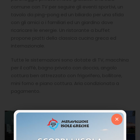
comune con TV per seguire gli eventi sportivi, un
tavolo da ping-pong ed un biliardo per una sfida
con gli amici o i familiari ed un giardino dove
ricaricare le energie. Un ristorante a buffet
propone piatti della classica cucina greca ed
internazionale.
Tutte le sistemazioni sono dotate di TV, macchina
per il caffè, bagno privato con doccia, angolo
cottura ben attrezzato con frigorifero, bollitore,
mini forno e piano cottura. Aria condizionata a
pagamento.
×