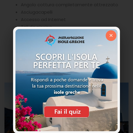
Angolo cottura completamente attrezzato
Asciugacapelli
Accesso ad Internet
Teli da piscina
×
Vista piscina
Balcone privato
Vista sul mare
Drink di benvenuto
Accesso Internet Wi-Fi (gratuito)