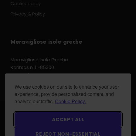
Cookie policy
Privacy & Policy
Meravigliose isole greche
Meravigliose Isole Greche
Koritsas n. 1 -85300
Kos Dodecannese Greece
Vat Number EL 159399905
We use cookies on our site to enhance your user
experience, provide personalized content, and
analyze our traffic.
Cookie Policy.
© 2024 Meravigliose isole greche - All Rights
ACCEPT ALL
Reserved.
REJECT NON-ESSENTIAL