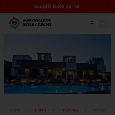
Scopri l`isola per te!
Home
>
Hotels
>
mykonos
>
Niirides