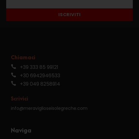
ISCRIVITI
Chiamaci
+39 333 85 99121
+30 6942946533
+39 049 8258914
Scrivici
info@meraviglioseisolegreche.com
Naviga