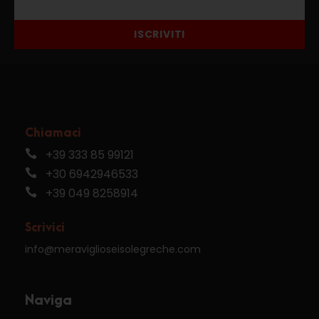
ISCRIVITI
Chiamaci
+39 333 85 99121
+30 6942946533
+39 049 8258914
Scrivici
info@meraviglioseisolegreche.com
Naviga