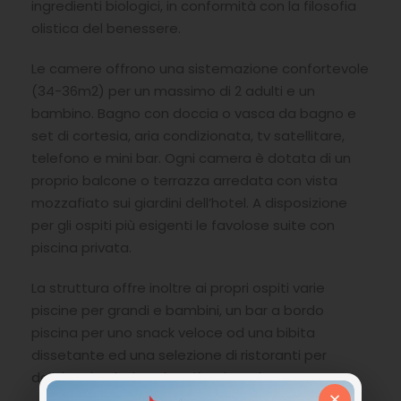
ingredienti biologici, in conformità con la filosofia
olistica del benessere.
Le camere offrono una sistemazione confortevole
(34-36m2) per un massimo di 2 adulti e un
bambino. Bagno con doccia o vasca da bagno e
set di cortesia, aria condizionata, tv satellitare,
telefono e mini bar. Ogni camera è dotata di un
proprio balcone o terrazza arredata con vista
mozzafiato sui giardini dell’hotel. A disposizione
per gli ospiti più esigenti le favolose suite con
piscina privata.
La struttura offre inoltre ai propri ospiti varie
piscine per grandi e bambini, un bar a bordo
piscina per uno snack veloce od una bibita
dissetante ed una selezione di ristoranti per
deliziare i palati anche più esigenti.
×