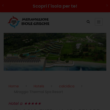
Scopri l`isola per te!
Home
>
Hotels
>
calcidica
>
Miraggio Thermal Spa Resort
Hotel a ★★★★★