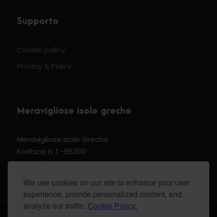
Supporto
Cookie policy
Privacy & Policy
Meravigliose isole greche
Meravigliose Isole Greche
Koritsas n. 1 -85300
Kos Dodecannese Greece
Vat Number EL 159399905
We use cookies on our site to enhance your user
experience, provide personalized content, and
analyze our traffic.
Cookie Policy.