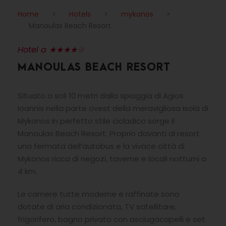
Home
>
Hotels
>
mykonos
>
Manoulas Beach Resort
Hotel a ★★★★☆
MANOULAS BEACH RESORT
Situato a soli 10 metri dalla spiaggia di Agios
Ioannis nella parte ovest della meravigliosa isola di
Mykonos in perfetto stile cicladico sorge il
Manoulas Beach Resort. Proprio davanti al resort
una fermata dell’autobus e la vivace città di
Mykonos ricca di negozi, taverne e locali notturni a
4 km.
Le camere tutte moderne e raffinate sono
dotate di aria condizionata, TV satellitare,
frigorifero, bagno privato con asciugacapelli e set