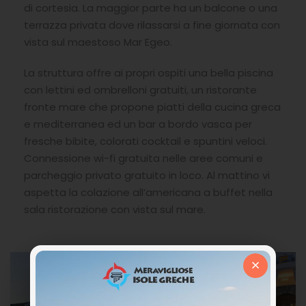
di cortesia. La maggior parte ha un balcone o una
terrazza privata dove rilassarsi a fine giornata con
vista sul maestoso Mar Egeo.
La struttura offre ai propri ospiti una bella piscina
con lettini ed ombrelloni gratuiti, un ristorante
fronte mare che propone piatti della cucina greca
e mediterranea ed un bar a bordo vasca per
fresche bibite, colorati cocktail e spuntini veloci.
Connessione wi-fi gratuita nelle aree comuni e
parcheggio privato gratuito in loco. Al mattino vi
aspetta la colazione all’americana a buffet nella
sala ristorazione con vista sul mare.
×