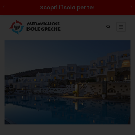
Scopri l`isola per te!