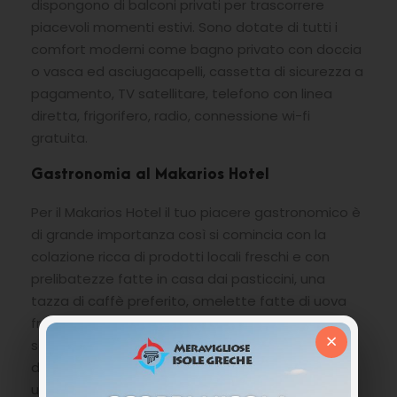
dispongono di balconi privati per trascorrere
piacevoli momenti estivi. Sono dotate di tutti i
comfort moderni come bagno privato con doccia
o vasca ed asciugacapelli, cassetta di sicurezza a
pagamento, TV satellitare, telefono con linea
diretta, frigorifero, radio, connessione wi-fi
gratuita.
Gastronomia al Makarios Hotel
Per il Makarios Hotel il tuo piacere gastronomico è
di grande importanza così si comincia con la
colazione ricca di prodotti locali freschi e con
prelibatezze fatte in casa dai pasticcini, una
tazza di caffè preferito, omelette fatte di uova
fresche locali e molte altre proposte dolci o
×
salate. Ogni giorno lo chef prepara con cura i
deliziosi piatti con ricette locali e mediterranee,
usando solo i migliori ingredienti. Per il pranzo e la