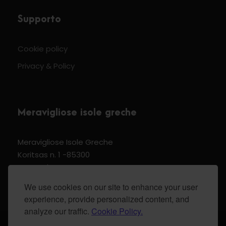
Supporto
Cookie policy
Privacy & Policy
Meravigliose isole greche
Meravigliose Isole Greche
Koritsas n. 1 -85300
Kos Dodecannese Greece
Vat Number EL 159399905
We use cookies on our site to enhance your user
experience, provide personalized content, and
analyze our traffic.
Cookie Policy.