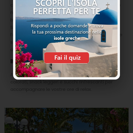
cena potrete decidere se consumarla in piscina o
nell’elegante ristorante ed scegliere tra i gusti a
buffet preparati con ingredienti raccolti da
Santorini e in tutta la Grecia. Soddisfatevi
l’appetito con deliziosi antipasti, insalate e diverse
scelte di carne, pesce e pasta accompagnati da
ottimi vini, birre e bibite.
Bar della piscina
Al bar della piscina potrete gustare cocktail
colorati, snack leggeri e succhi rinfrescanti per
accompagnare le vostre ore di relax.