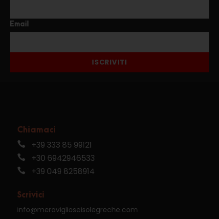
Email
ISCRIVITI
Chiamaci
+39 333 85 99121
+30 6942946533
+39 049 8258914
Scrivici
info@meraviglioseisolegreche.com