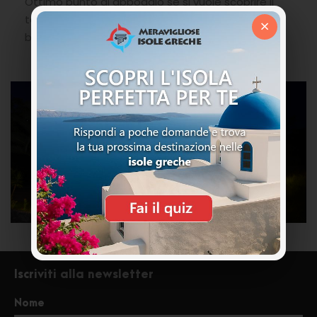
Ottimo punto di appoggio se si vuole scoprire il
territorio. Per la vostra vacanza in Grecia con
×
bambini.
Iscriviti alla newsletter
Nome