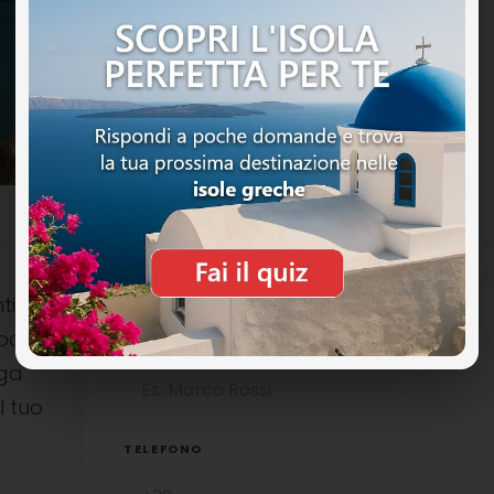
ti
ocali è
NOME COMPLETO
uga
l tuo
TELEFONO