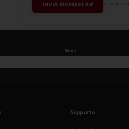
INVIA RICHIESTA
Inviando accett
Email
a
Supporto