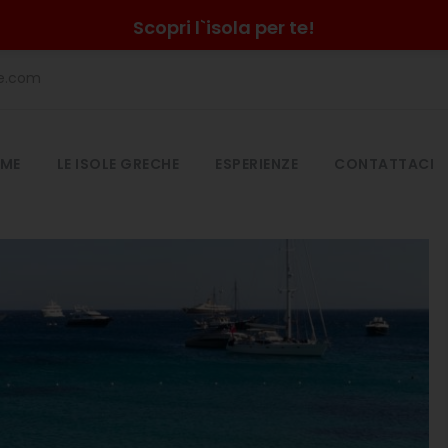
Scopri l`isola per te!
he.com
ME
LE ISOLE GRECHE
ESPERIENZE
CONTATTACI