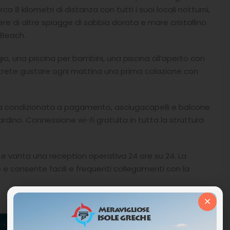
a 8 kilometri di distanza con tutti i suoi locali notturni,
ere di altre spiagge di sabbia dorata e mare cristallino
 Beach.
o, una piscina per bambini, una piscina all’aperto con
otrete gustare ogni mattina una prima colazione con
aria condizionata a pagamento, asciugacapelli e balcone
ardino. Connessione wi-fi gratuita in tutta la struttura
e vanta una reception operativa 24 ore su 24. La
 e consente facili e frequenti collegamenti con la
×