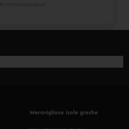
i i nostri
Termini e Privacy
.
Meravigliose isole greche