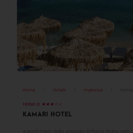
Home
>
Hotels
>
mykonos
>
Kamar
Hotel a ★★★☆☆
KAMARI HOTEL
A pochi metri dalla spiaggia di Platys Gialos nella 