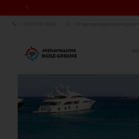
+39 333 85 99121
info@meraviglioseisolegrec
HO