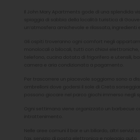
Il John Mary Apartments gode di una splendida vi
spiaggia di sabbia della località turistica di Gouv
un’atmosfera amichevole e rilassata, ingredienti 
Gli ospiti troveranno ogni comfort negli appartam
monolocali o bilocali, tutti con chiavi elettroniche
telefono, cucina dotata di frigorifero e utensili, 
camera e aria condizionata a pagamento.
Per trascorrere un piacevole soggiorno sono a dispo
ombrelloni dove godersi il sole di Creta sorseggia
possono giocare nel parco giochi immerso negli spl
Ogni settimana viene organizzato un barbecue co
intrattenimento.
Nelle aree comuni il bar e un biliardo, altri servizi
fax, servizio di posta elettronica e noleggio auto.