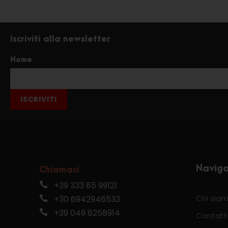
Iscriviti alla newsletter
Nome
ISCRIVITI
Navig
Chiamaci
+39 333 85 99121
Chi sia
+30 6942946533
+39 049 8258914
Contatt