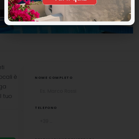
ti
ocali è
NOME COMPLETO
uga
l tuo
TELEFONO