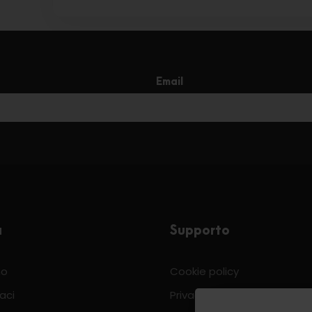
Email
a
Supporto
mo
Cookie policy
aci
Privacy & Policy