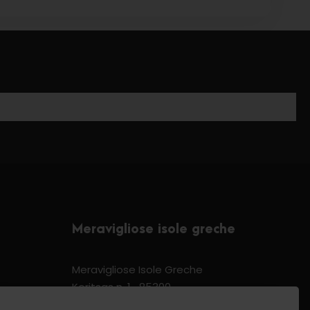
Meravigliose isole greche
Meravigliose Isole Greche
Koritsas n. 1 -85300
Kos Dodecannese Greece