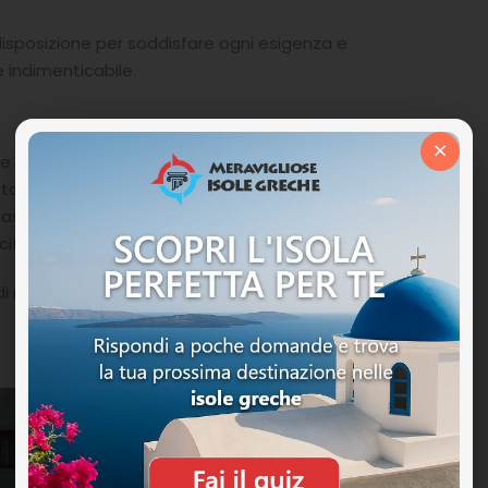
 disposizione per soddisfare ogni esigenza e
 indimenticabile.
×
 molte escursioni per visitare la splendida isola di
istanza dove si trova il Museo Archeologico, il Museo
 castello veneziano Koules nel porto e le mura di
città Candia.
i ricerca e tecnologia marina nel Mediterraneo, si