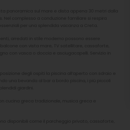
sta panoramica sul mare e dista appena 30 metri dalla
es. Nel complesso a conduzione familiare si respira
essenziali per una splendida vacanza a Creta.
enti, arredati in stile moderno possono essere
, balcone con vista mare, TV satellitare, cassaforte,
bagno con vasca o doccia e asciugacapelli. Servizio in
sizione degli ospiti la piscina all’aperto con sdraio e
ndo una bevanda al bar a bordo piscina, i più piccoli
endidi giardini.
n cucina greca tradizionale, musica greca e
 sono disponibili come il parcheggio privato, cassaforte,