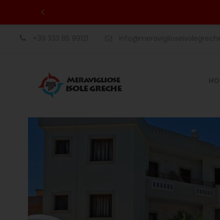
+39 333 85 99121
info@meraviglioseisolegrec
HO