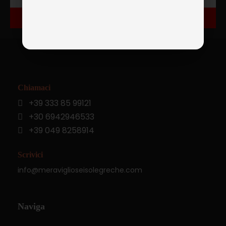
ISCRIVITI
Chiamaci
+39 333 85 99121
+30 6942946533
+39 049 8258914
Scrivici
info@meraviglioseisolegreche.com
Naviga