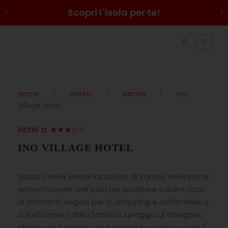
Scopri l`isola per te!
Home
>
Hotels
>
samos
>
Ino
Village Hotel
Hotel a ★★★☆☆
INO VILLAGE HOTEL
Situato nella vivace cittadina di Samos nella parte
settentrionale dell’isola nel quartiere Kalami ricco
di ristoranti, negozi per lo shopping e caffetterie a
soli 450 metri dalla famosa spiaggia di Gangaou
ideale per famiglie con bambini in quanto sorge il