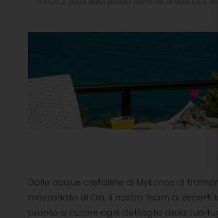
minuti a piedi dalla piazza centrale di Naoussa, ric
Dalle acque cristalline di Mykonos ai tramon
mozzafiato di Oia, il nostro team di esperti l
pronto a curare ogni dettaglio della tua f