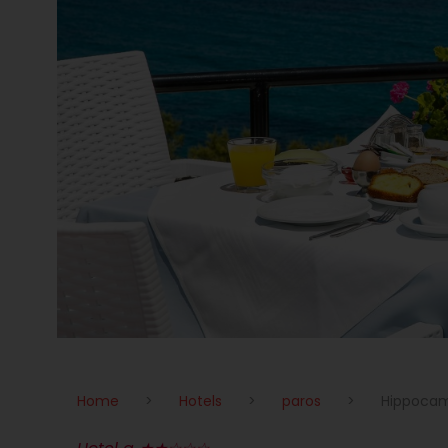
Home
>
Hotels
>
paros
>
Hippocam