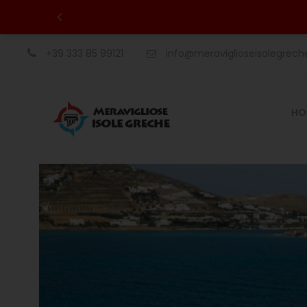
+39 333 85 99121
info@meraviglioseisolegrec
HO