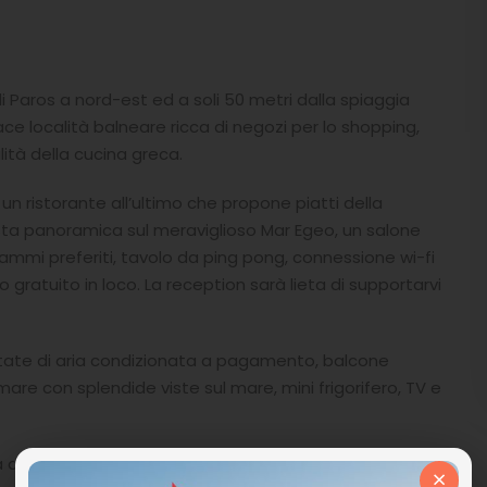
i Paros a nord-est ed a soli 50 metri dalla spiaggia
ce località balneare ricca di negozi per lo shopping,
lità della cucina greca.
 un ristorante all’ultimo che propone piatti della
ista panoramica sul meraviglioso Mar Egeo, un salone
grammi preferiti, tavolo da ping pong, connessione wi-fi
o gratuito in loco. La reception sarà lieta di supportarvi
otate di aria condizionata a pagamento, balcone
mare con splendide viste sul mare, mini frigorifero, TV e
 degli autobus, l’Hotel Hippocampus dista meno di 10
×