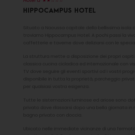
Hotel a ★★☆☆☆
HIPPOCAMPUS HOTEL
Situato a Naoussa capitale della bellissima isola d
troviamo Hippocampus Hotel. A pochi passi la viva
caffetterie e taverne dove deliziarsi con le specia
La struttura mette a disposizione dei propri ospiti
classica cucina cicladica ed internazionale con v
TV dove seguire gli eventi sportivi od i vostri pro
disponibile in tutta la proprietà, parcheggio privat
per qualsiasi vostra esigenza.
Tutte le sistemazioni luminose ed ariose sono d
privato dove rilassarsi dopo una bella giornata in 
bagno privato con doccia.
Ubicato nelle immediate vicinanze di una fermata