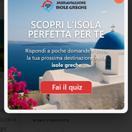
ca di negozi, ristoranti e vivace vita notturna.
ti
ocali è
NOME COMPLETO
uga