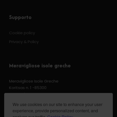
Supporto
Cookie policy
Privacy & Policy
Meravigliose isole greche
Meravigliose Isole Greche
Koritsas n. 1 -85300
Kos Dodecannese Greece
Vat Number EL 159399905
We use cookies on our site to enhance your user
experience, provide personalized content, and
analyze our traffic.
Cookie Policy.