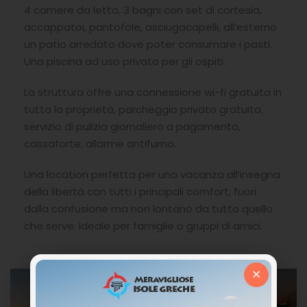
4 camere da letto, 3 bagni con set di cortesia,
accappatoi, pantofole, asciugacapelli, all’esterno
un patio arredato dove poter consumare i pasti.
Una piscina ad uso privato per gli ospiti.
La struttura offre una connessione wi-fi gratuita in
tutta la proprietà, parcheggio privato gratuito,
servizio di pulizia giornaliero a pagamento,
cassaforte, allarme antifumo.
Una location perfetta per una vacanza all’insegna
della libertà con tutti i principali comfort, fuori
dalla confusione ma non lontano da tutto quello
che serve. Ideale per famiglie o gruppi di amici.
×