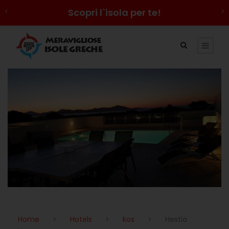
Scopri l`isola per te!
Home
>
Hotels
>
kos
>
Hestia