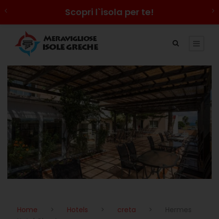
Scopri l`isola per te!
Home
>
Hotels
>
creta
>
Hermes