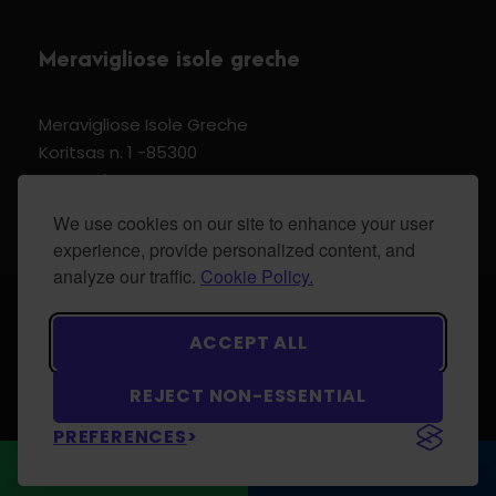
Meravigliose isole greche
Meravigliose Isole Greche
Koritsas n. 1 -85300
Kos Dodecannese Greece
Vat Number EL 159399905
We use cookies on our site to enhance your user
experience, provide personalized content, and
analyze our traffic.
Cookie Policy.
© 2024 Meravigliose isole greche - All Rights
ACCEPT ALL
Reserved.
REJECT NON-ESSENTIAL
PREFERENCES
WhatsApp
CONTATTACI