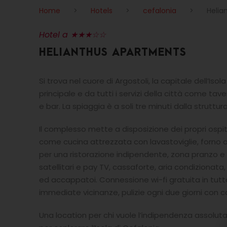
Home
>
Hotels
>
cefalonia
>
Helia
Hotel a ★★★☆☆
HELIANTHUS APARTMENTS
Si trova nel cuore di Argostoli, la capitale dell’Iso
principale e da tutti i servizi della città come tav
e bar. La spiaggia è a soli tre minuti dalla struttura
Il complesso mette a disposizione dei propri ospi
come cucina attrezzata con lavastoviglie, forno a 
per una ristorazione indipendente, zona pranzo e
satellitari e pay TV, cassaforte, aria condizionat
ed accappatoi. Connessione wi-fi gratuita in tutta
immediate vicinanze, pulizie ogni due giorni con 
Una location per chi vuole l’indipendenza assolu