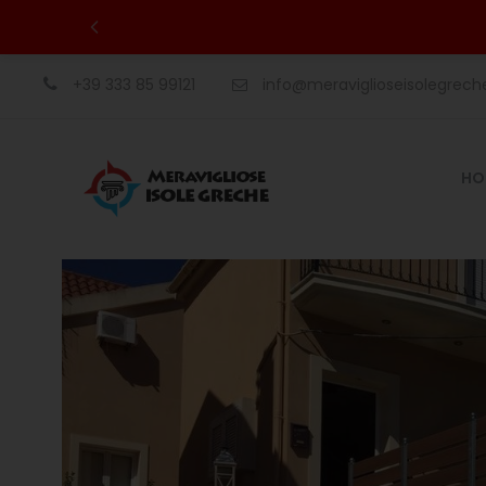
+39 333 85 99121
info@meraviglioseisolegrec
HO