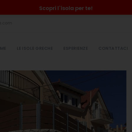
Scopri l`isola per te!
he.com
ME
LE ISOLE GRECHE
ESPERIENZE
CONTATTACI