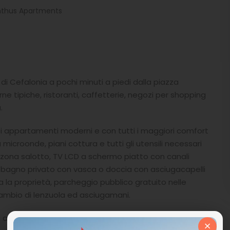
nthus Apartments
la di Cefalonia a pochi minuti a piedi dalla piazza
erne tipiche, ristoranti, caffetterie, negozi per shopping
.
ti appartamenti moderni e con tutti i maggiori comfort
microonde, piani cottura e tutti gli utensili necessari
 zona salotto, TV LCD a schermo piatto con canali
a, bagno privato con vasca o doccia con asciugacapelli
 la proprietà, parcheggio pubblico gratuito nelle
cambio di lenzuola ed asciugamani.
ta a pochi passi da tutte le comodità ed ottima base
×