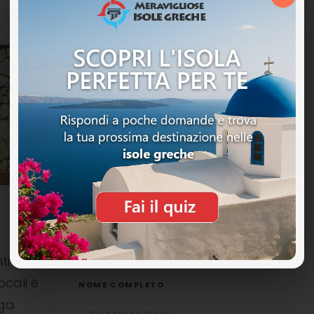
ti
ocali è
NOME COMPLETO
uga