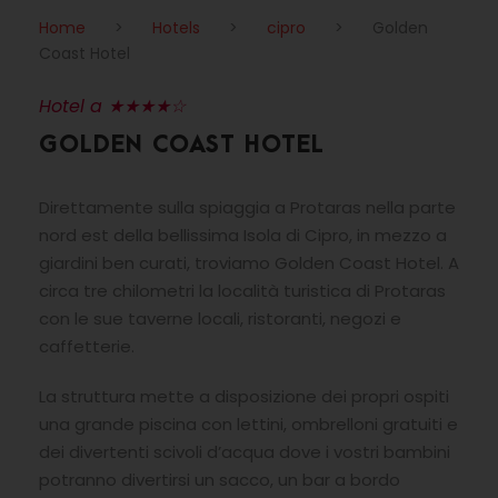
Home
>
Hotels
>
cipro
>
Golden
Coast Hotel
Hotel a ★★★★☆
GOLDEN COAST HOTEL
Direttamente sulla spiaggia a Protaras nella parte
nord est della bellissima Isola di Cipro, in mezzo a
giardini ben curati, troviamo Golden Coast Hotel. A
circa tre chilometri la località turistica di Protaras
con le sue taverne locali, ristoranti, negozi e
caffetterie.
La struttura mette a disposizione dei propri ospiti
una grande piscina con lettini, ombrelloni gratuiti e
dei divertenti scivoli d’acqua dove i vostri bambini
potranno divertirsi un sacco, un bar a bordo