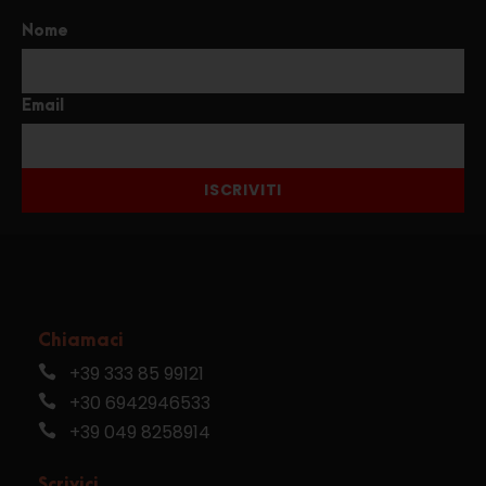
Nome
Email
ISCRIVITI
Chiamaci
+39 333 85 99121
+30 6942946533
+39 049 8258914
Scrivici