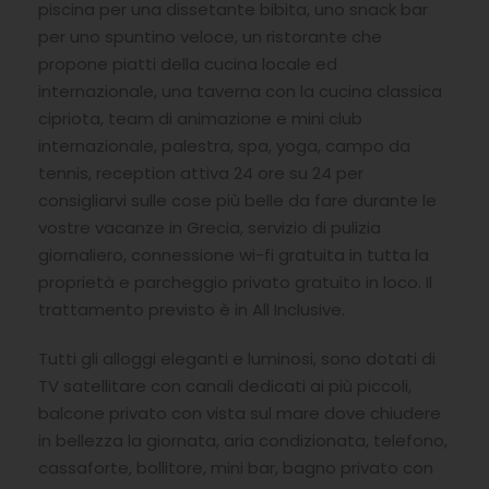
piscina per una dissetante bibita, uno snack bar
per uno spuntino veloce, un ristorante che
propone piatti della cucina locale ed
internazionale, una taverna con la cucina classica
cipriota, team di animazione e mini club
internazionale, palestra, spa, yoga, campo da
tennis, reception attiva 24 ore su 24 per
consigliarvi sulle cose più belle da fare durante le
vostre vacanze in Grecia, servizio di pulizia
giornaliero, connessione wi-fi gratuita in tutta la
proprietà e parcheggio privato gratuito in loco. Il
trattamento previsto è in All Inclusive.
Tutti gli alloggi eleganti e luminosi, sono dotati di
TV satellitare con canali dedicati ai più piccoli,
balcone privato con vista sul mare dove chiudere
in bellezza la giornata, aria condizionata, telefono,
cassaforte, bollitore, mini bar, bagno privato con