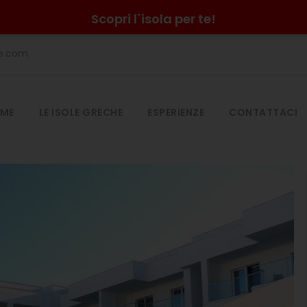
Scopri l`isola per te!
he.com
ME
LE ISOLE GRECHE
ESPERIENZE
CONTATTACI