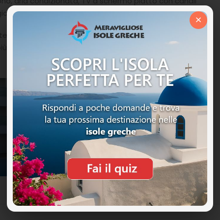
no, aria condizionata, TV a schermo piatto con canali
giornata.
×
e adatta soprattutto ai giovani e che ama la vita
à più movimentate per la movida.