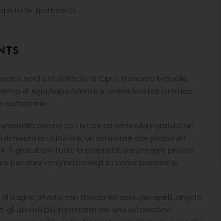
Napa Hotel Apartments
NTS
a parte nord est dell’Isola di Cipro, troviamo Evabelle
tro di Agia Napa ridente e vivace località turistica
e caffetterie.
una bella piscina con lettini ed ombrelloni gratuiti, un
u richiesta la colazione, un ristorante che propone i
 wi-fi gratuita in tutta la proprietà, parcheggio privato
re per darvi i migliori consigli su come passare le
ati di bagno privato con doccia ed asciugacapelli, angolo
ti gli utensili più importanti per una ristorazione