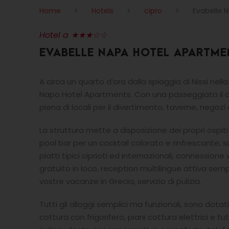
Home
>
Hotels
>
cipro
>
Evabelle 
Hotel a ★★★☆☆
EVABELLE NAPA HOTEL APARTME
A circa un quarto d’ora dalla spiaggia di Nissi nell
Napa Hotel Apartments. Con una passeggiata il cen
piena di locali per il divertimento, taverne, negozi 
La struttura mette a disposizione dei propri ospiti 
pool bar per un cocktail colorato e rinfrescante, s
piatti tipici ciprioti ed internazionali, connessione
gratuito in loco, reception multilingue attiva semp
vostre vacanze in Grecia, servizio di pulizia.
Tutti gli alloggi semplici ma funzionali, sono dot
cottura con frigorifero, piani cottura elettrici e tut