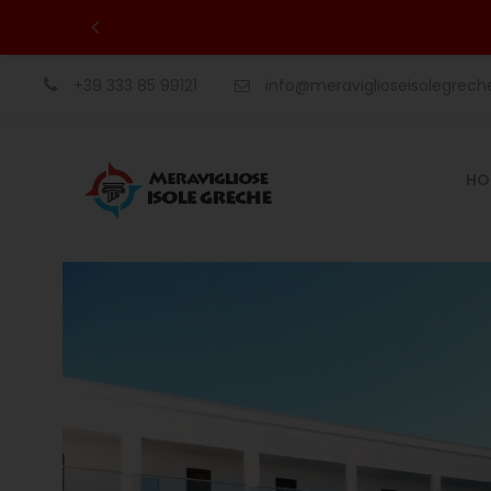
+39 333 85 99121
info@meraviglioseisolegrec
HO