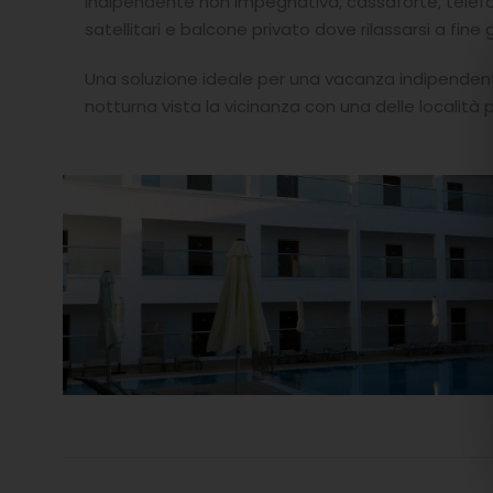
indipendente non impegnativa, cassaforte, telefo
satellitari e balcone privato dove rilassarsi a fine 
Una soluzione ideale per una vacanza indipendent
notturna vista la vicinanza con una delle localit