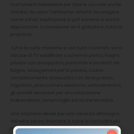
trattamenti benessere per farsi le coccole anche
lontano da casa. Tantissime attività da svolgere
come safari, equitazione e golf saranno a vostra
disposizione. Connessione wi-fi gratuita in tutta la
proprietà.
Tutte le suite moderne e con tutti i comfort, sono
dotate di TV satellitare a schermo piatto, bagno
privato con accappatoi, pantofole e prodotti da
bagno, asciugamani per la piscina, cucina
completamente attrezzata con zona pranzo,
frigorifero, piani cottura elettrici in vetroceramica,
gli utensili necessari per una ristorazione
indipendente, lavastoviglie ed anche lavatrice.
Una soluzione ideale per una vacanza all’insegna
del relax senza rinunciare a tutte le comodità più
moderne.