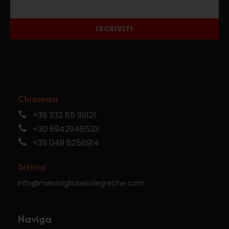
ISCRIVITI
Chiamaci
+39 333 85 99121
+30 6942946533
+39 049 8258914
Scrivici
info@meraviglioseisolegreche.com
Naviga