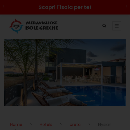
Scopri l`isola per te!
Home
>
Hotels
>
creta
>
Elysian