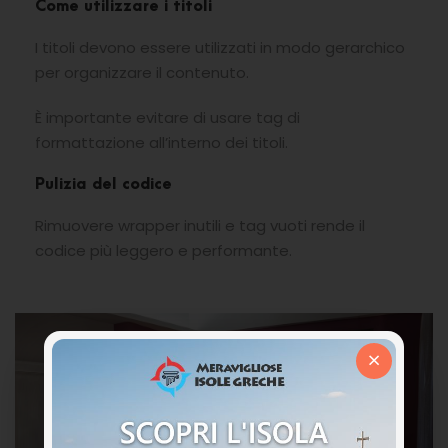
Come utilizzare i titoli
I titoli devono essere utilizzati in modo gerarchico
per organizzare il contenuto.
È importante evitare di usare tag di
formattazione all’interno dei titoli.
Pulizia del codice
Rimuovere wrapper inutili e tag vuoti rende il
codice più leggero e performante.
×