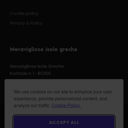
Cookie policy
Privacy & Policy
Meravigliose isole greche
Meravigliose Isole Greche
Koritsas n. 1 -85300
Kos Dodecannese Greece
Vat Number EL 159399905
We use cookies on our site to enhance your user
experience, provide personalized content, and
analyze our traffic.
Cookie Policy.
© 2024 Meravigliose isole greche - All Rights
ACCEPT ALL
Reserved.