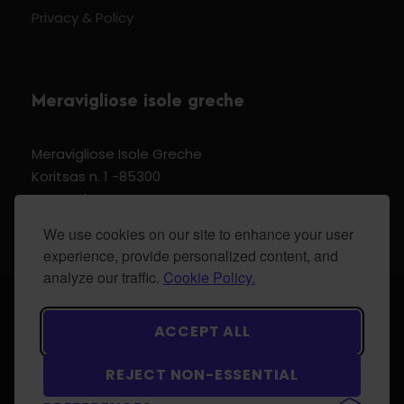
Privacy & Policy
Meravigliose isole greche
Meravigliose Isole Greche
Koritsas n. 1 -85300
Kos Dodecannese Greece
Vat Number EL 159399905
We use cookies on our site to enhance your user
experience, provide personalized content, and
analyze our traffic.
Cookie Policy.
© 2024 Meravigliose isole greche - All Rights
ACCEPT ALL
Reserved.
REJECT NON-ESSENTIAL