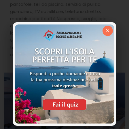
pantofole, teli da piscina, servizio di pulizia
giornaliero, TV satellitare, telefono diretto,
macchina per il caffè Nespresso, sveglia, aria
condizionata e cassetta di sicurezza. Una vasca
×
idromassaggio interna in pietra santoriana con
veduta sul blu infinito del Mar Egeo. Alcune
tipologie sono provviste inoltre di jacuzzi esterna
o piscina privata esterna.